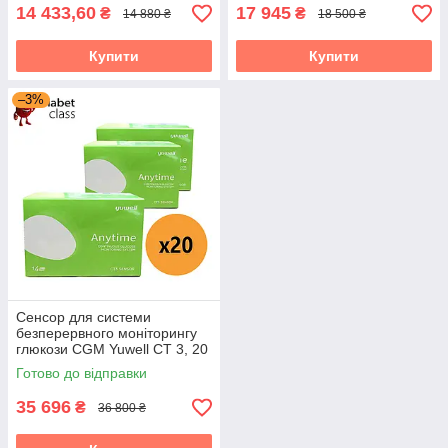
14 433,60
17 945
₴
₴
14 880 ₴
18 500 ₴
Купити
Купити
–3%
Сенсор для системи
безперервного моніторингу
глюкози CGM Yuwell CT 3, 20
пак.
Готово до відправки
35 696
₴
36 800 ₴