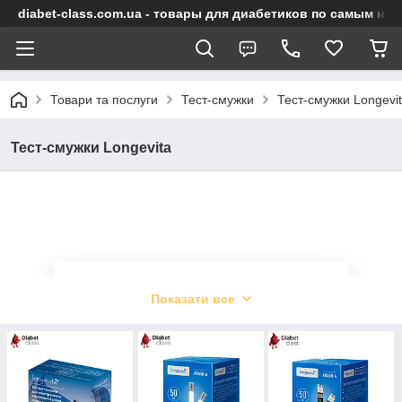
diabet-class.com.ua - товары для диабетиков по самым ни
Товари та послуги
Тест-смужки
Тест-смужки Longevi
Тест-смужки Longevita
Тест смужки для
Показати все
глюкометрів Longevita
Високоточні витратні матеріали для
проведення аналізу!
Всі необхідні матеріали для роботи