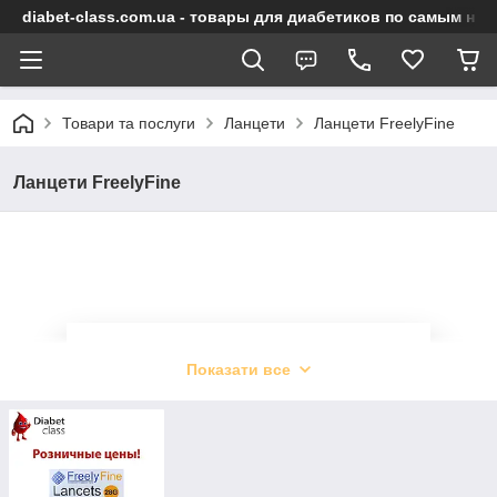
diabet-class.com.ua - товары для диабетиков по самым ни
Товари та послуги
Ланцети
Ланцети FreelyFine
Ланцети FreelyFine
Ланцети Freely Fine
Показати все
Дійсно прості у використанні ланцети
продукції FreelyFine. Дозволяють
виконувати медичні операції з мінімум
неприємних відчуттів. Тільки якісні витратні
матеріали для глюкометрів від різних