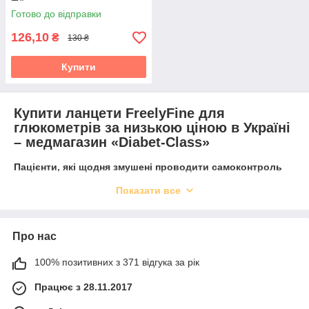
Готово до відправки
126,10
₴
130 ₴
Купити
Найбільш затребувані
Купити ланцети FreelyFine
для
глюкометрів за низькою ціною в Україні
– медмагазин «Diabet-Class»
Пацієнти, які щодня змушені проводити самоконтроль
цукру в крові, часто скаржаться на біль і дискомфорт в
Показати все
області проколу скарифікатором. Ланцети для
глюкометрів
дозволяють звести неприємні відчуття до
мінімуму, виконувати процедуру швидко і акуратно з
дотриманням усіх правил безпеки і санітарії.
Про нас
Що собою являють ланцети FreelyFine
100% позитивних з 371 відгука за рік
для глюкометра
Працює з 28.11.2017
Ланцети для глюкометрів, ціна яких демократична і не
перевищує по вартості скарифікатор - стерильний