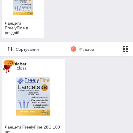
виробників. Великий вибір продукції за
доступними цінами.
Ланцети
FreelyFine в
Вибрати ланцет
роздріб
Сортування
0
Фільтри
–3%
Ланцети FreelyFine 28G 100
шт.