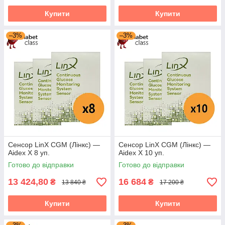
Купити
Купити
Акційні товари — для цього типу товарів доступна
можливість покупки через "Prom Оплата".
–3%
–3%
Безкоштовна доставка у разі замовлення до точки
видачі Rozetka.
Сенсор LinX CGM (Лінкс) —
Сенсор LinX CGM (Лінкс) —
Aidex X 8 уп.
Aidex X 10 уп.
Готово до відправки
Готово до відправки
13 424,80
16 684
₴
₴
13 840 ₴
17 200 ₴
Купити
Купити
Аксесуари до рідера LinX CGM