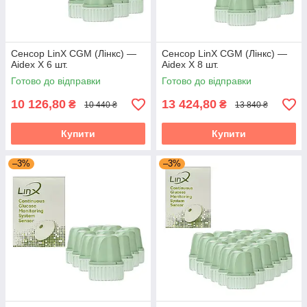
Безперервний моніторинг: Сенсор LinX CGM
постійно відстежує рівень глюкози в крові,
надаючи точні дані в реальному часі для
своєчасної реакції на зміни.
Сенсор LinX CGM (Лінкс) —
Сенсор LinX CGM (Лінкс) —
Aidex X 6 шт.
Aidex X 8 шт.
Готово до відправки
Готово до відправки
2
10 126,80
13 424,80
₴
₴
10 440 ₴
13 840 ₴
Купити
Купити
Тривалий термін служби: Сенсор LinX CGM
працює до 15 днів, що значно зменшує потребу у
–3%
–3%
частих замінах і підвищує зручність
використання.
3
Простота у використанні: LinX CGM не потребує
постійного калібрування, що значно спрощує