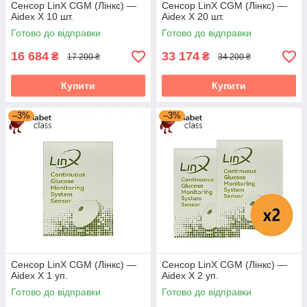
Сенсор LinX CGM (Лінкс) —
Сенсор LinX CGM (Лінкс) —
його використання і знижує вимоги до
Aidex X 10 шт.
Aidex X 20 шт.
обслуговування.
Готово до відправки
Готово до відправки
16 684
33 174
₴
₴
17 200 ₴
34 200 ₴
4
Купити
Купити
–3%
–3%
Зручність і комфорт носіння: Пристрій легко
фіксується на животі або зовнішній стороні плеча,
і зона застосування не обмежується — навіть
коли ви постійно в русі.
Купити сенсори LinX (Aidex X) за
низькою ціною в Україні
Сенсор LinX CGM (Лінкс) —
Сенсор LinX CGM (Лінкс) —
Aidex X 1 уп.
Aidex X 2 уп.
У компанії «Діабет Клас» ви можете придбати LinX
Готово до відправки
Готово до відправки
(Aidex X) за найнижчими та доступними цінами в