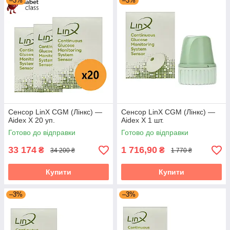
–3%
–3%
(Роздрібні)
Роздрібні товари — такі товари ви можете придбати
будь-яким зручним для вас способом, однак у цьому
випадку відсутня підтримка "Prom Оплати". Для
більш вигідних покупок радимо ознайомитися з
нашим
"Оптовим"
і
"Акційним"
розділами для
відстеження знижок і спеціальних пропозицій.
Сенсор LinX CGM (Лінкс) —
Сенсор LinX CGM (Лінкс) —
Aidex X 20 уп.
Aidex X 1 шт.
Готово до відправки
Готово до відправки
33 174
1 716,90
₴
₴
34 200 ₴
1 770 ₴
Купити
Купити
–3%
–3%