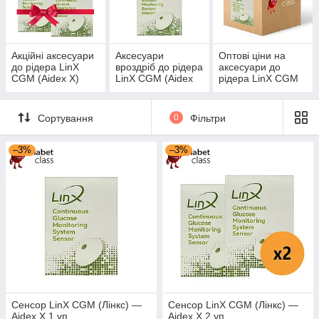
стороні плеча або животі. Він вирізняється
водостійкістю та тривалим терміном
експлуатації — до 15 днів. Це майже
найменший пристрій серед конкурентів,
який стане чудовим вибором для дитини, а
Акційні аксесуари
Аксесуари
Оптові ціни на
до рідера LinX
вроздріб до рідера
аксесуари до
також для прихованого носіння під одягом.
CGM (Aidex X)
LinX CGM (Aidex
рідера LinX CGM
Сенсор LinX CGM — незамінний помічник у
X)
(Aidex X)
безперервному моніторингу рівня цукру в
реальному часі за будь-якої погоди!
Сортування
0
Фільтри
Перейти до асортименту
–3%
–3%
Сенсор LinX CGM (Лінкс) —
Сенсор LinX CGM (Лінкс) —
Aidex X 1 уп.
Aidex X 2 уп.