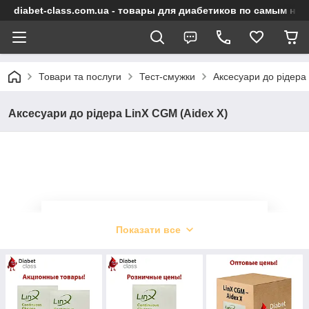
diabet-class.com.ua - товары для диабетиков по самым ни
Товари та послуги
Тест-смужки
Аксесуари до рідера
Аксесуари до рідера LinX CGM (Aidex X)
Аксесуари до рідера LinX
Показати все
CGM (Aidex X)
Сенсор LinX CGM — практично непомітний
пристрій з мінімальними габаритами,
призначений для носіння на зовнішній