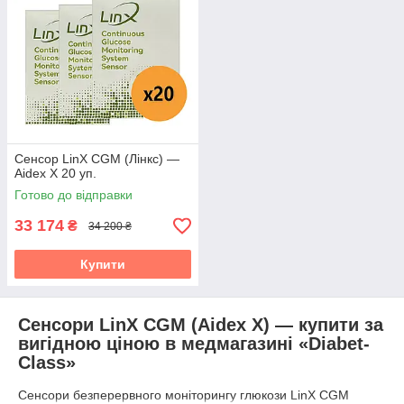
Сенсор LinX CGM (Лінкс) —
Aidex X 20 уп.
Готово до відправки
33 174
₴
34 200 ₴
Купити
Сенсори LinX CGM (Aidex X) — купити за
вигідною ціною в медмагазині «Diabet-
Class»
Сенсори безперервного моніторингу глюкози LinX CGM