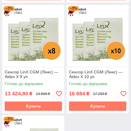
–3%
–3%
Сенсор LinX CGM (Лінкс) —
Сенсор LinX CGM (Лінкс) —
Aidex X 8 уп.
Aidex X 10 уп.
Готово до відправки
Готово до відправки
13 424,80
16 684
₴
₴
13 840 ₴
17 200 ₴
Купити
Купити
–3%