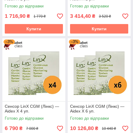
Готово до відправки
Готово до відправки
1 716,90
3 414,40
₴
₴
1 770 ₴
3 520 ₴
Купити
Купити
Найпопулярніші товари з каталогу
–3%
–3%
Сенсор LinX CGM (Лінкс) —
Сенсор LinX CGM (Лінкс) —
Aidex X 4 уп.
Aidex X 6 уп.
Готово до відправки
Готово до відправки
Аксесуари до рідера LinX CGM
6 790
10 126,80
₴
₴
7 000 ₴
10 440 ₴
(Акційні)