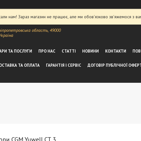
ли нам! Зараз магазин не працює, але ми обов'язково зв'яжемося з ва
ніпропетровська область, 49000
Україна
АРИ ТА ПОСЛУГИ
ПРО НАС
СТАТТІ
НОВИНИ
КОНТАКТИ
ПОВ
ОСТАВКА ТА ОПЛАТА
ГАРАНТІЯ І СЕРВІС
ДОГОВІР ПУБЛІЧНОЇ ОФЕР
ори CGM Yuwell CT 3