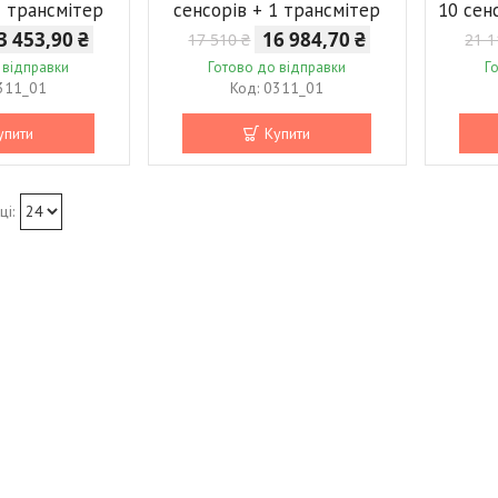
1 трансмітер
сенсорів + 1 трансмітер
10 сен
3 453,90 ₴
16 984,70 ₴
17 510 ₴
21 1
 відправки
Готово до відправки
Г
311_01
0311_01
упити
Купити