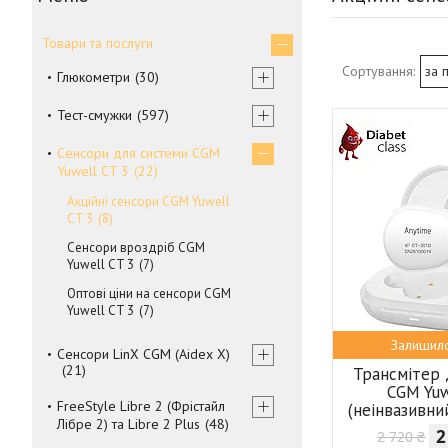
Товари та послуги
Глюкометри
30
Тест-смужки
597
Сенсори для системи CGM
Yuwell CT 3
22
Акційні сенсори CGM Yuwell
CT 3
8
Сенсори вроздріб CGM
Yuwell CT 3
7
Оптові ціни на сенсори CGM
Yuwell CT 3
7
Залишило
Сенсори LinX CGM (Aidex X)
21
Трансмітер 
CGM Yuw
FreeStyle Libre 2 (Фрістайл
(неінвазивн
Лібре 2) та Libre 2 Plus
48
2
2 720 ₴