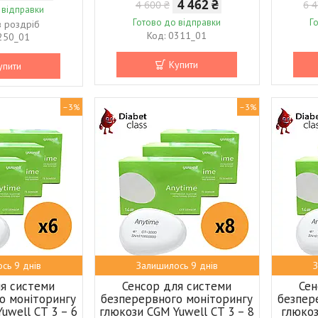
4 462 ₴
4 600 ₴
6 4
 відправки
Готово до відправки
Г
в роздріб
0311_01
250_01
Купити
упити
–3%
–3%
сь 9 днів
Залишилось 9 днів
З
ля системи
Сенсор для системи
Сен
о моніторингу
безперервного моніторингу
безпер
uwell CT 3 – 6
глюкози CGM Yuwell CT 3 – 8
глюкоз