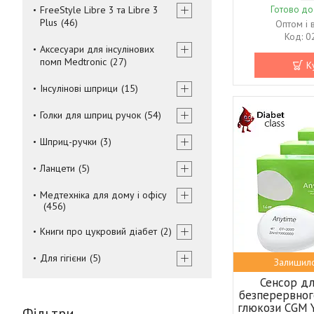
FreeStyle Libre 3 та Libre 3
Готово до
Plus
46
Оптом і 
0
Аксесуари для інсулінових
помп Medtronic
27
К
Інсулінові шприци
15
Голки для шприц ручок
54
Шприц-ручки
3
Ланцети
5
Медтехніка для дому і офісу
456
Книги про цукровий діабет
2
Для гігієни
5
Залишило
Сенсор д
безперервног
глюкози CGM Y
Фільтри