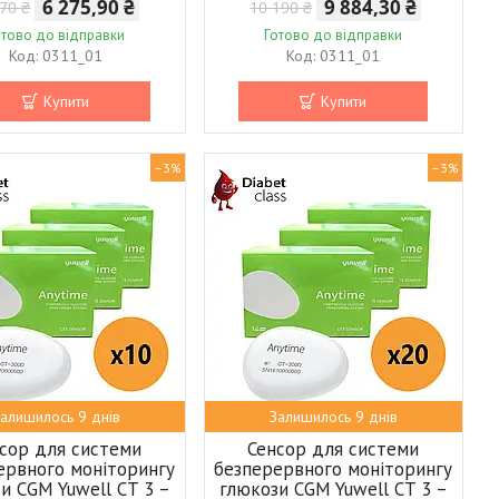
6 275,90 ₴
9 884,30 ₴
70 ₴
10 190 ₴
отово до відправки
Готово до відправки
0311_01
0311_01
Купити
Купити
–3%
–3%
алишилось 9 днів
Залишилось 9 днів
сор для системи
Сенсор для системи
ервного моніторингу
безперервного моніторингу
и CGM Yuwell CT 3 –
глюкози CGM Yuwell CT 3 –