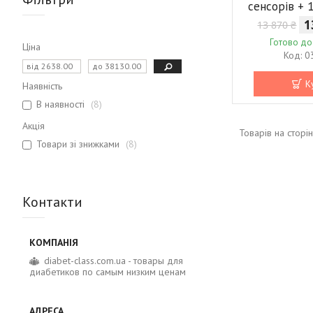
сенсорів + 
1
13 870 ₴
Готово до
Ціна
0
К
Наявність
В наявності
8
Акція
Товари зі знижками
8
Контакти
diabet-class.com.ua - товары для
диабетиков по самым низким ценам