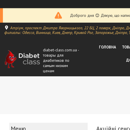
Доброго дня 😊 Дякую, що написа
Атріум, проспект Дмитра Яворницького, 22 БЦ, 2 поверх, Дніпро, Д
филиалы: Одесса, Винница, Киев, Днепр, Кривой Рог, Запорожье, Дніпро, 
ГОЛОВНА
ТОВ
diabet-class.com.ua -
товары для
диабетиков по
Д
самым низким
ценам
Акційні сенс