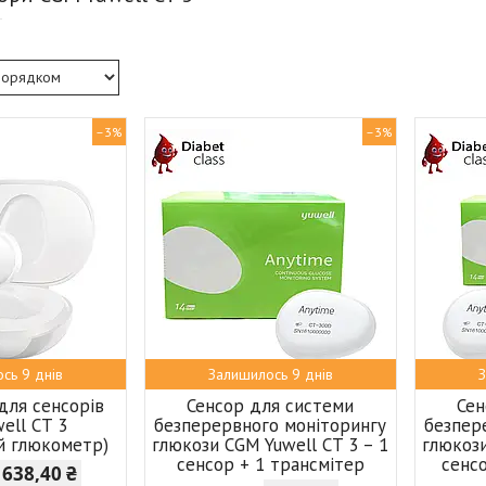
–3%
–3%
сь 9 днів
Залишилось 9 днів
З
для сенсорів
Сенсор для системи
Сен
ell CT 3
безперервного моніторингу
безпер
ий глюкометр)
глюкози CGM Yuwell CT 3 – 1
глюкози
сенсор + 1 трансмітер
сенс
 638,40 ₴