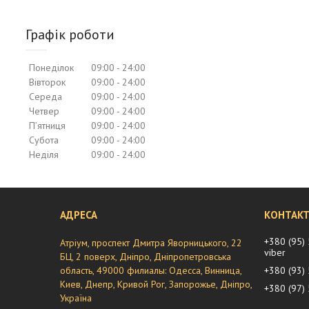
Графік роботи
Понеділок
09:00
24:00
Вівторок
09:00
24:00
Середа
09:00
24:00
Четвер
09:00
24:00
Пʼятниця
09:00
24:00
Субота
09:00
24:00
Неділя
09:00
24:00
+380 (95)
Атріум, проспект Дмитра Яворницького, 22
viber
БЦ, 2 поверх, Дніпро, Дніпропетровська
область, 49000 филиалы: Одесса, Винница,
+380 (93)
Киев, Днепр, Кривой Рог, Запорожье, Дніпро,
+380 (97)
Україна