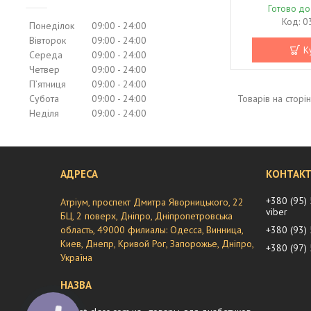
Готово до
0
Понеділок
09:00
24:00
Вівторок
09:00
24:00
К
Середа
09:00
24:00
Четвер
09:00
24:00
Пʼятниця
09:00
24:00
Субота
09:00
24:00
Неділя
09:00
24:00
+380 (95)
Атріум, проспект Дмитра Яворницького, 22
viber
БЦ, 2 поверх, Дніпро, Дніпропетровська
область, 49000 филиалы: Одесса, Винница,
+380 (93)
Киев, Днепр, Кривой Рог, Запорожье, Дніпро,
+380 (97)
Україна