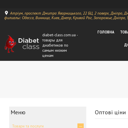
Атріум, проспект Дмитра Яворницького, 22 БЦ, 2 поверх, Дніпро, Д
филиалы: Одесса, Винница, Киев, Днепр, Кривой Рог, Запорожье, Дніпро, 
ГОЛОВНА
ТОВ
diabet-class.com.ua -
товары для
диабетиков по
Д
самым низким
ценам
Оптові ціни 
Товари та послуги