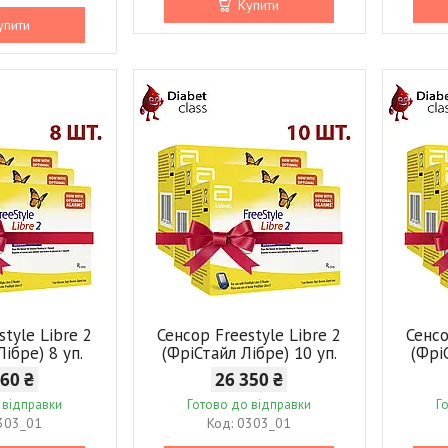
Купити
упити
style Libre 2
Сенсор Freestyle Libre 2
Сенсо
Лібре) 8 уп.
(ФріСтайл Лібре) 10 уп.
(Фрі
160 ₴
26 350 ₴
 відправки
Готово до відправки
Г
303_01
0303_01