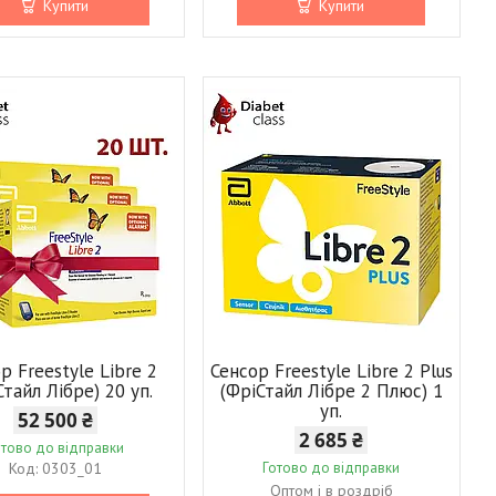
Купити
Купити
р Freestyle Libre 2
Сенсор Freestyle Libre 2 Plus
Стайл Лібре) 20 уп.
(ФріСтайл Лібре 2 Плюс) 1
уп.
52 500 ₴
2 685 ₴
отово до відправки
0303_01
Готово до відправки
Оптом і в роздріб