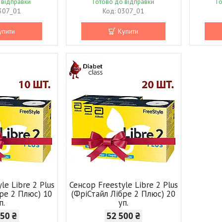
 відправки
Готово до відправки
Г
307_01
0307_01
упити
Купити
le Libre 2 Plus
Сенсор Freestyle Libre 2 Plus
бре 2 Плюс) 10
(ФріСтайл Лібре 2 Плюс) 20
п.
уп.
350 ₴
52 500 ₴