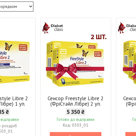
style Libre 2
Сенсор Freestyle Libre 2
Сенсо
Лібре) 1 уп.
(ФріСтайл Лібре) 2 уп.
(Фрі
85 ₴
5 350 ₴
 відправки
Готово до відправки
Г
0303_01
в роздріб
303_01