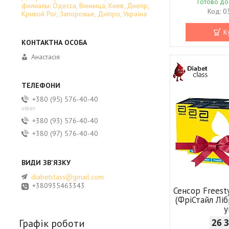
Готово до
филиалы: Одесса, Винница, Киев, Днепр,
0
Кривой Рог, Запорожье, Дніпро, Україна
К
Анастасія
+380 (95) 576-40-40
viber
+380 (93) 576-40-40
+380 (97) 576-40-40
diabetclass@gmail.com
+380935463343
Сенсор Freesty
(ФріСтайл Лі
у
26 
Графік роботи