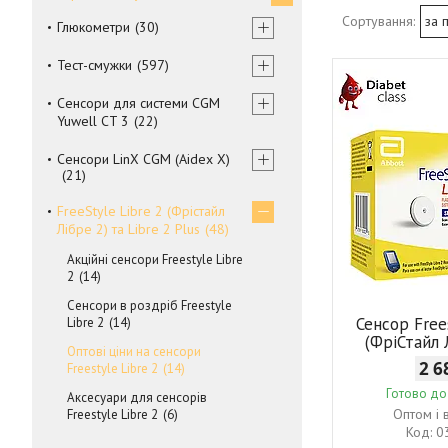
Глюкометри
30
Тест-смужки
597
Сенсори для системи CGM
Yuwell CT 3
22
Сенсори LinX CGM (Aidex X)
21
FreeStyle Libre 2 (Фрістайл
Лібре 2) та Libre 2 Plus
48
Акційні сенсори Freestyle Libre
2
14
Сенсори в роздріб Freestyle
Сенсор Free
Libre 2
14
(ФріСтайл 
Оптові ціни на сенсори
2 6
Freestyle Libre 2
14
Готово до
Аксесуари для сенсорів
Оптом і 
Freestyle Libre 2
6
0