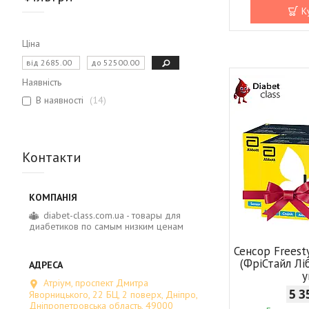
К
Ціна
Наявність
В наявності
14
Контакти
diabet-class.com.ua - товары для
диабетиков по самым низким ценам
Сенсор Freesty
(ФріСтайл Лі
у
Атріум, проспект Дмитра
5 3
Яворницького, 22 БЦ, 2 поверх, Дніпро,
Дніпропетровська область, 49000