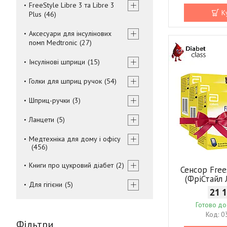
FreeStyle Libre 3 та Libre 3
К
Plus
46
Аксесуари для інсулінових
помп Medtronic
27
Інсулінові шприци
15
Голки для шприц ручок
54
Шприц-ручки
3
Ланцети
5
Медтехніка для дому і офісу
456
Книги про цукровий діабет
2
Сенсор Free
(ФріСтайл 
Для гігієни
5
21 
Готово до
0
Фільтри