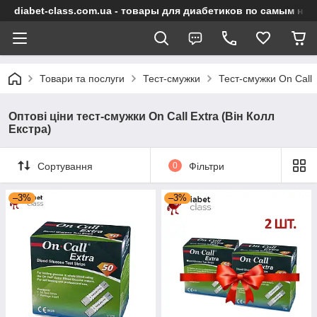
diabet-class.com.ua - товары для диабетиков по самым ни
Товари та послуги
Тест-смужки
Тест-смужки On Call
Оптові ціни тест-смужки On Call Extra (Він Колл
Екстра)
Сортування
0
Фільтри
–3%
–3%