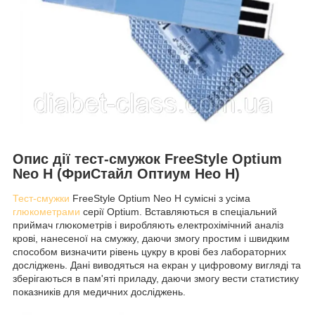
Опис дії тест-смужок FreeStyle Optium
Neo H (ФриСтайл Оптиум Нео Н)
Тест-смужки
FreeStyle Optium Neo H сумісні з усіма
глюкометрами
серії Optium. Вставляються в спеціальний
приймач глюкометрів і виробляють електрохімічний аналіз
крові, нанесеної на смужку, даючи змогу простим і швидким
способом визначити рівень цукру в крові без лабораторних
досліджень. Дані виводяться на екран у цифровому вигляді та
зберігаються в пам'яті приладу, даючи змогу вести статистику
показників для медичних досліджень.