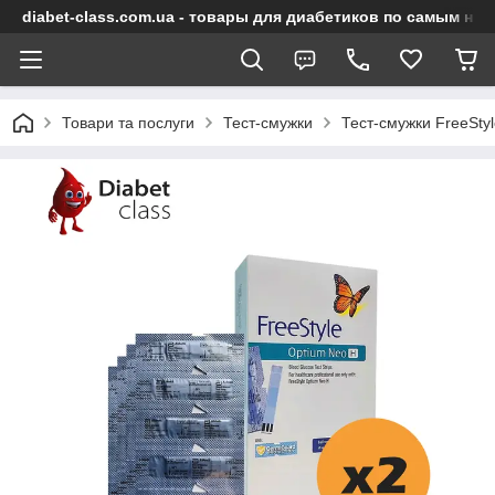
diabet-class.com.ua - товары для диабетиков по самым ни
Товари та послуги
Тест-смужки
Тест-смужки FreeSty