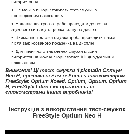
використання.
Не можна використовувати тест-смужки з
пошкодженим пакованням.
Наповнення кров'ю треба проводити до появи
звукового сигналу та рядка стану на дисплеї.
Виймання тестової смужки треба проводити тільки
після зафіксованого показника на дисплеї.
Для гігієнічного видалення смужки із зони
використання можна скористатися її індивідуальним
пакованням.
Внимание! Ці тест-смужки Фрістайл Оптіум
Нео Н, призначені для роботи з глюкометром
FreeStyle: Optium Xceed, Optium, Optium, Optium
H, FreeStyle Libre і не працюють із
глюкометрами інших виробників!
Інструкція з використання тест-смужок
FreeStyle Optium Neo H