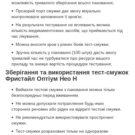
можливість тривалого зберігання всього паковання;
Прозорий порт смужки дає змогу візуально
контролювати заповнення її кров'ю;
На результати тестування не впливають велика
кількість медикаментозних засобів, що приймаються під
час лікування;
Можна вносити кров з різних боків тест-смужки;
Зручна кількість у пакованні (100 штук) дасть змогу
тривалий час не турбуватися про ресурси вашого
приладу та знижує вартість процедури тестування;
Зберігання та використання тест-смужок
Фристайл Оптіум Нео Н
Виймати тестові смужки з паковання можна тільки
безпосередньо перед вживанням.
Не можна допускати потрапляння будь-яких
сторонніх речовин або рідин на відкриті тестові смужки.
Не рекомендується використовувати прострочені
смужки.
Тест-смужки розраховані тільки на одноразове