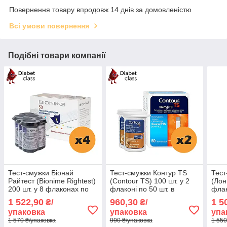
Повернення товару впродовж 14 днів за домовленістю
Всі умови повернення
Подібні товари компанії
Тест-смужки Біонай
Тест-смужки Контур TS
Тест
Райтест (Bionime Rightest)
(Contour TS) 100 шт. у 2
(Лон
200 шт. у 8 флаконах по
флаконі по 50 шт. в
флак
25 шт. в упаковці
упаковці
упак
1 522,90
960,30
1 5
₴/
₴/
упаковка
упаковка
упа
1 570 ₴/упаковка
990 ₴/упаковка
1 550