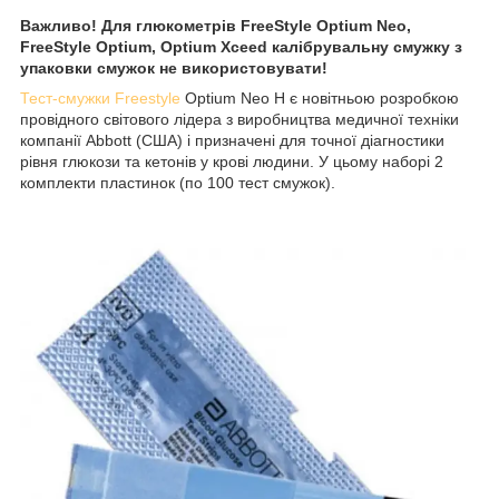
Важливо! Для глюкометрів FreeStyle Optium Neo,
FreeStyle Optium, Optium Xceed калібрувальну смужку з
упаковки смужок не використовувати!
Тест-смужки Freestyle
Optium Neo H є новітньою розробкою
провідного світового лідера з виробництва медичної техніки
компанії Abbott (США) і призначені для точної діагностики
рівня глюкози та кетонів у крові людини. У цьому наборі 2
комплекти пластинок (по 100 тест смужок).