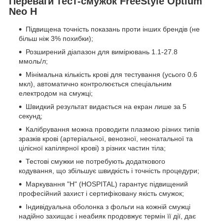
Переваги тест-смужок FreeStyle Optium
Neo H
Підвищена точність показань проти інших брендів (не
більш ніж 3% похибки);
Розширений діапазон для вимірювань 1.1-27.8
ммоль/л;
Мінімальна кількість крові для тестування (усього 0.6
мкл), автоматично контролюється спеціальним
електродом на смужці;
Швидкий результат видається на екран лише за 5
секунд;
Калібрування можна проводити плазмою різних типів
зразків крові (артеріальної, венозної, неонатальної та
цілісної капілярної крові) з різних частин тіла;
Тестові смужки не потребують додаткового
кодування, що збільшує швидкість і точність процедури;
Маркування "Н" (HOSPITAL) гарантує підвищений
професійний захист і сертифіковану якість смужок;
Індивідуальна оболонка з фольги на кожній смужці
надійно захищає і неабияк продовжує термін її дії, дає