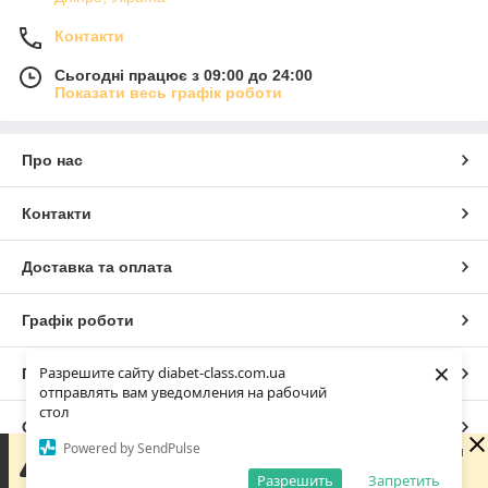
Контакти
Сьогодні працює з 09:00 до 24:00
Показати весь графік роботи
Про нас
Контакти
Доставка та оплата
Графік роботи
×
Разрешите сайту diabet-class.com.ua
Повна версія сайту
отправлять вам уведомления на рабочий
стол
Сайт створено на маркетплейсі
Prom.ua
Powered by SendPulse
Доброго дня 😊 Дякую, що написали нам! Зараз магазин
не працює, але ми обов'язково зв'яжемося з вами
Разрешить
Запретить
Політика конфіденційності
найближчого робочого дня. Гарного дня!