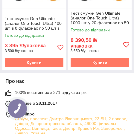
Тест смужки Gen Ultimate
(аналог One Touch Ultra)
Тест смужки Gen Ultimate
1000 шт. у 20 флаконах по 50
(аналог One Touch Ultra) 400
шт. в пакованні
шт. в 8 флаконах по 50 шт в
Готово до відправки
упаковці
Готово до відправки
8 390,50
₴/
3 395
₴/упаковка
упаковка
3 500 ₴/упаковка
8 650 ₴/упаковка
Купити
Купити
Про нас
100% позитивних з 371 відгука за рік
Працює з 28.11.2017
м. Дніпро
Атріум, проспект Дмитра Яворницького, 22 БЦ, 2 поверх,
Дніпро, Дніпропетровська область, 49000 филиалы:
Одесса, Винница, Киев, Днепр, Кривой Рог, Запорожье ,
Дніпро, Україна