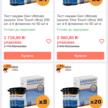
Тест смужки Gen Ultimate
Тест смужки Gen Ultimate
(аналог One Touch Ultra) 200
(аналог One Touch Ultra) 300
шт. в 4 флаконах по 50 шт в
шт. в 6 флаконах по 50 шт в
упаковці
упаковці
Готово до відправки
Готово до відправки
1 716,90
2 560,80
₴/
₴/
упаковка
упаковка
1 770 ₴/упаковка
2 640 ₴/упаковка
Купити
Купити
–3%
–3%