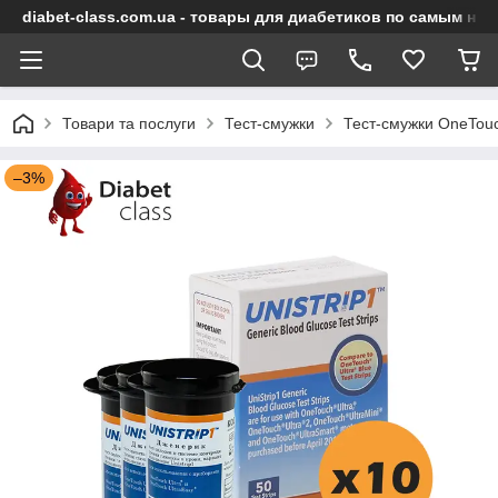
diabet-class.com.ua - товары для диабетиков по самым ни
Товари та послуги
Тест-смужки
Тест-смужки OneTou
–3%