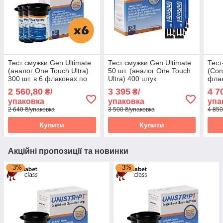
Тест смужки Gen Ultimate
Тест смужки Gen Ultimate
Тест
(аналог One Touch Ultra)
50 шт. (аналог One Touch
(Con
300 шт. в 6 флаконах по
Ultra) 400 штук
флак
50 шт в упаковці
упак
2 560,80
3 395
4 7
₴/
₴/
упаковка
упаковка
упа
2 640 ₴/упаковка
3 500 ₴/упаковка
4 850
Купити
Купити
Акційні пропозиції та новинки
–3%
–3%