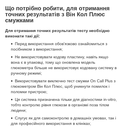
Що потрібно робити, для отримання
точних результатів з Він Кол Плюс
смужками
Для отримання точних результатів тесту необхідно
виконати такі дії:
Перед використання обов'язково ознайомиться з
посібником з використання;
Не використовувати кодову пластину, навіть якщо
вона є в упаковці, тому що оновлена модель
глюкометра більше не використовує кодовану систему в
ручному режимі;
Використовувати виключно тест смужки On Call Plus з
глюкометром Він Кол Плюс, щоб уникнути помилок і
поломки пристрою;
Ця система призначена тільки для діагностики in-vitro,
тобто контролю рівня глюкози в організмі поза тілом
людини;
Слугує як для самоконтролю в домашніх умовах, так і
для професійного використання в клініках;