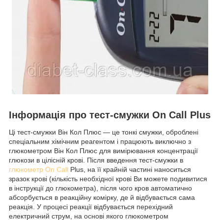
Інформація про тест-смужки On Call Plus
Ці тест-смужки Він Кол Плюс — це тонкі смужки, оброблені
спеціальним хімічним реагентом і працюють виключно з
глюкометром Він Кол Плюс для вимірювання концентрації
глюкози в цілісній крові. Після введення тест-смужки в
глюкометр On Call
Plus, на її крайній частині наноситься
зразок крові (кількість необхідної крові Ви можете подивитися
в інструкції до глюкометра), після чого кров автоматично
абсорбується в реакційну комірку, де й відбувається сама
реакція. У процесі реакції відбувається перехідний
електричний струм, на основі якого глюкометром