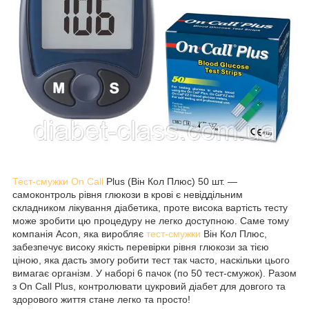
Тест-смужки On Call
Plus (Він Кол Плюс) 50 шт. —
самоконтроль рівня глюкози в крові є невіддільним
складником лікування діабетика, проте висока вартість тесту
може зробити цю процедуру не легко доступною. Саме тому
компанія Acon, яка виробляє
тест-смужки
Він Кол Плюс,
забезпечує високу якість перевірки рівня глюкози за тією
ціною, яка дасть змогу робити тест так часто, наскільки цього
вимагає організм. У наборі 6 пачок (по 50 тест-смужок). Разом
з On Call Plus, контролювати цукровий діабет для довгого та
здорового життя стане легко та просто!