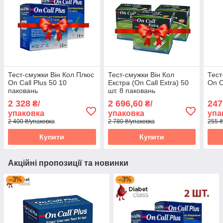
Тест-смужки Він Кол Плюс
Тест-смужки Він Кол
Тест
On Call Plus 50 10
Екстра (On Call Extra) 50
On C
паковань
шт. 8 паковань
2 328
2 696,60
247
₴/
₴/
упаковка
упаковка
упа
2 400 ₴/упаковка
2 780 ₴/упаковка
255 ₴
Купити
Купити
Акційні пропозиції та новинки
–3%
–3%