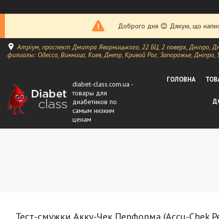
Доброго дня 😊 Дякую, що написа
Атріум, проспект Дмитра Яворницького, 22 БЦ, 2 поверх, Дніпро, Д
филиалы: Одесса, Винница, Киев, Днепр, Кривой Рог, Запорожье, Дніпро, 
ГОЛОВНА
ТОВ
diabet-class.com.ua -
товары для
диабетиков по
Д
самым низким
ценам
Тест-смужки Акку-Чек Перформа (Accu-Chek Pe