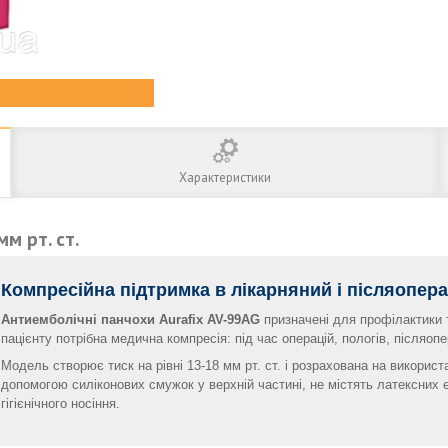
Характеристики
м рт. ст.
Компресійна підтримка в лікарняний і післяопер
Антиемболічні панчохи Aurafix AV-99AG
призначені для профілактики т
пацієнту потрібна медична компресія: під час операцій, пологів, післяопе
Модель створює тиск на рівні 13-18 мм рт. ст. і розрахована на викорис
допомогою силіконових смужок у верхній частині, не містять латексних 
гігієнічного носіння.