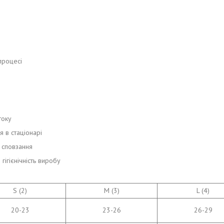
процесі
току
я в стаціонарі
 сповзання
ігієнічність виробу
S (2)
M (3)
L (4)
20-23
23-26
26-29