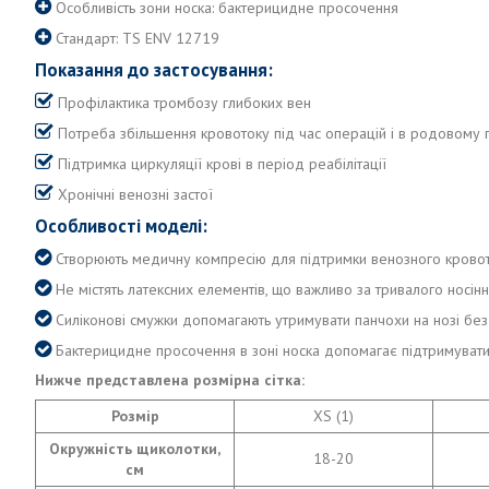
Особливість зони носка: бактерицидне просочення
Стандарт: TS ENV 12719
Показання до застосування:
Профілактика тромбозу глибоких вен
Потреба збільшення кровотоку під час операцій і в родовому 
Підтримка циркуляції крові в період реабілітації
Хронічні венозні застої
Особливості моделі:
Створюють медичну компресію для підтримки венозного крово
Не містять латексних елементів, що важливо за тривалого носінн
Силіконові смужки допомагають утримувати панчохи на нозі без
Бактерицидне просочення в зоні носка допомагає підтримувати г
Нижче представлена розмірна сітка:
Розмір
XS (1)
Окружність щиколотки,
18-20
см