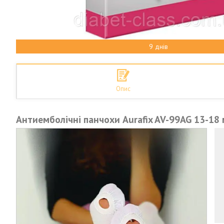
9 днів
Опис
Антиемболічні панчохи Aurafix AV-99AG 13-18 м