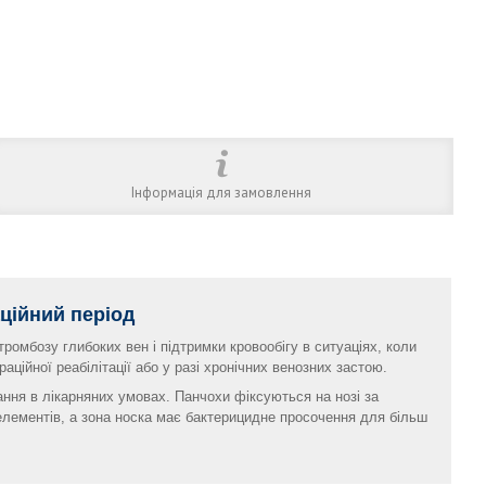
Інформація для замовлення
аційний період
ромбозу глибоких вен і підтримки кровообігу в ситуаціях, коли
раційної реабілітації або у разі хронічних венозних застою.
тання в лікарняних умовах. Панчохи фіксуються на нозі за
елементів, а зона носка має бактерицидне просочення для більш