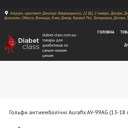
Атріум, проспект Дмитра Яворницького, 22 БЦ, 2 поверх, Дніпро, Д
филиалы: Одесса, Винница, Киев, Днепр, Кривой Рог, Запорожье, Дніпро, 
ГОЛОВНА
ТОВ
diabet-class.com.ua -
товары для
диабетиков по
Д
самым низким
ценам
Гольфи антиемболічні Aurafix AV-99AG (13-18 м