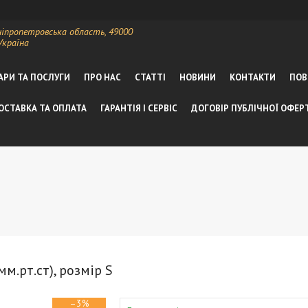
ніпропетровська область, 49000
Україна
АРИ ТА ПОСЛУГИ
ПРО НАС
СТАТТІ
НОВИНИ
КОНТАКТИ
ПОВ
ОСТАВКА ТА ОПЛАТА
ГАРАНТІЯ І СЕРВІС
ДОГОВІР ПУБЛІЧНОЇ ОФЕР
м.рт.ст), розмір S
–3%