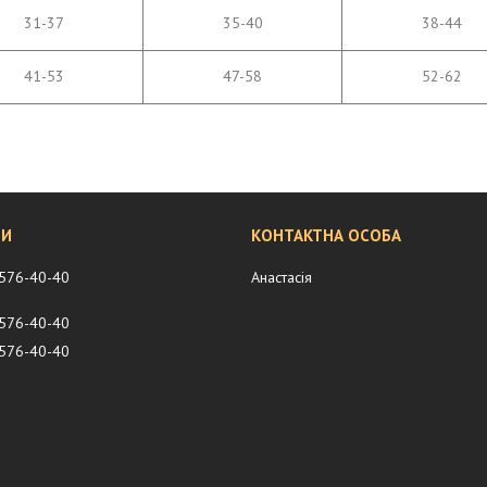
31-37
35-40
38-44
41-53
47-58
52-62
 576-40-40
Анастасія
 576-40-40
 576-40-40