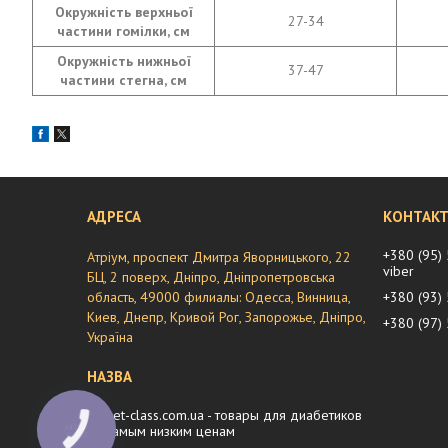
Окружність верхньої
27-34
частини гомілки, см
Окружність нижньої
37-47
частини стегна, см
+380 (95)
Атріум, проспект Дмитра Яворницького, 22
viber
БЦ, 2 поверх, Дніпро, Дніпропетровська
область, 49000 филиалы: Одесса, Винница,
+380 (93)
Киев, Днепр, Кривой Рог, Запорожье, Дніпро,
+380 (97)
Україна
diabet-class.com.ua - товары для диабетиков
по самым низким ценам