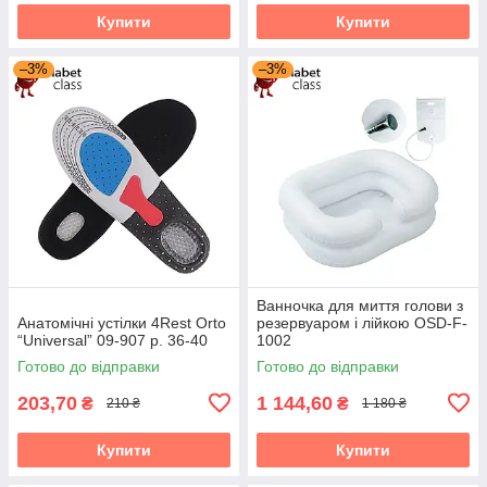
Купити
Купити
–3%
–3%
Ванночка для миття голови з
Анатомічні устілки 4Rest Orto
резервуаром і лійкою OSD-F-
“Universal” 09-907 р. 36-40
1002
Готово до відправки
Готово до відправки
203,70
1 144,60
₴
₴
210 ₴
1 180 ₴
Купити
Купити