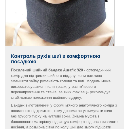
Контроль рухів шиї з комфортною
посадкою
Посилений шийний бандаж Aurafix 920
- ортопедичний
комір для підтримки шийного відділу, коли важливо
зменшити зайву рухливість голови та шиї. Модель може
використовуватися після травм, у разі м'язового
перенапруження та станів, за яких фахівець рекомендує
стабільніше положення шийного відділу.
Бандаж виготовлений у формі м'якого анатомічного коміра з
посиленою підтримкою, тому допомагає утримувати шию
без грубого тиску на чутливі зони. Знімна муфта з
бавовняного матеріалу підвищує комфорт під час тривалого
носіння, а розмірна сітка по колу шиї дає змогу підібрати