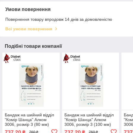
Умови повернення
Повернення товару впродовж 14 днів за домовленістю
Всі умови повернення
Подібні товари компанії
Бандаж на шийний відділ
Бандаж на шийний відділ
Банд
"Комір Шанца" Алком
"Комір Шанца" Алком
"Ком
3006, розмір 3 (80 мм)
3006, розмір 3 (100 мм)
3006
737,20
737,20
737
₴
₴
760 ₴
760 ₴