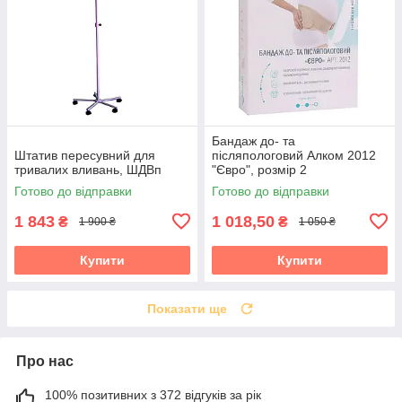
Бандаж до- та
Штатив пересувний для
післяпологовий Алком 2012
тривалих вливань, ШДВп
"Євро", розмір 2
Готово до відправки
Готово до відправки
1 843
1 018,50
₴
₴
1 900 ₴
1 050 ₴
Купити
Купити
Показати ще
Про нас
100% позитивних з 372 відгуків за рік