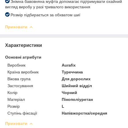
Знімна бавовняна муфта допомагає підтримувати охайний
вигляд виробу у разі тривалого використання
Розмір підбирається за обхватом шиї
Приховати
Характеристики
Основні атрибути
Виробник
Aurafix
Країна виробник
Туреччина
Вікова група
Для дорослих
Застосування
Шийний відділ
Колір
Чорний
Матеріал
Пінополіуретан
Розмір
L
Ступінь фіксації
Напівжорстка/середня
Приховати