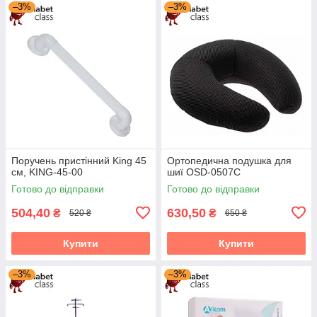
–3%
–3%
Поручень пристінний King 45
Ортопедична подушка для
см, KING-45-00
шиї OSD-0507C
Готово до відправки
Готово до відправки
504,40
630,50
₴
₴
520 ₴
650 ₴
Купити
Купити
–3%
–3%