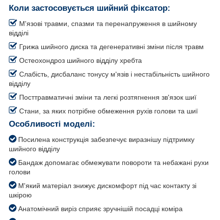
Коли застосовується шийний фіксатор:
М'язові травми, спазми та перенапруження в шийному
відділі
Грижа шийного диска та дегенеративні зміни після травм
Остеохондроз шийного відділу хребта
Слабість, дисбаланс тонусу м'язів і нестабільність шийного
відділу
Посттравматичні зміни та легкі розтягнення зв'язок шиї
Стани, за яких потрібне обмеження рухів голови та шиї
Особливості моделі:
Посилена конструкція забезпечує виразнішу підтримку
шийного відділу
Бандаж допомагає обмежувати повороти та небажані рухи
голови
М'який матеріал знижує дискомфорт під час контакту зі
шкірою
Анатомічний виріз сприяє зручнішій посадці коміра