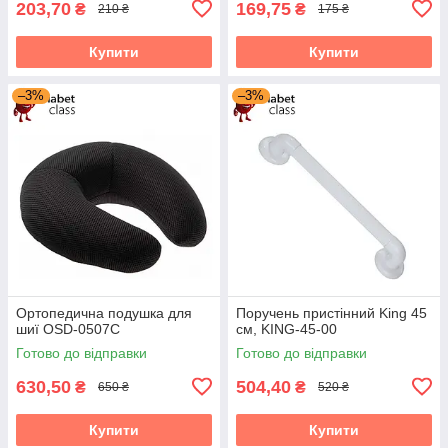
203,70
169,75
₴
₴
210 ₴
175 ₴
Купити
Купити
–3%
–3%
Ортопедична подушка для
Поручень пристінний King 45
шиї OSD-0507C
см, KING-45-00
Готово до відправки
Готово до відправки
630,50
504,40
₴
₴
650 ₴
520 ₴
Купити
Купити