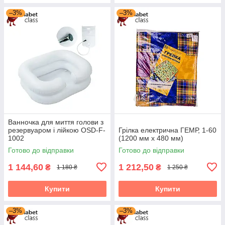
–3%
–3%
Ванночка для миття голови з
резервуаром і лійкою OSD-F-
Грілка електрична ГЕМР, 1-60
1002
(1200 мм х 480 мм)
Готово до відправки
Готово до відправки
1 144,60
1 212,50
₴
₴
1 180 ₴
1 250 ₴
Купити
Купити
–3%
–3%