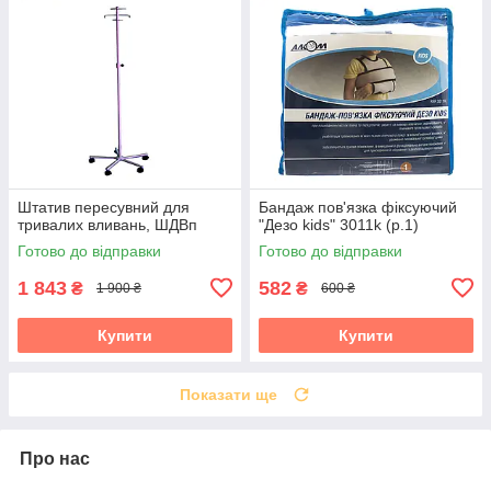
Штатив пересувний для
Бандаж пов'язка фіксуючий
тривалих вливань, ШДВп
"Дезо kids" 3011k (р.1)
Готово до відправки
Готово до відправки
1 843
582
₴
₴
1 900 ₴
600 ₴
Купити
Купити
Показати ще
Про нас