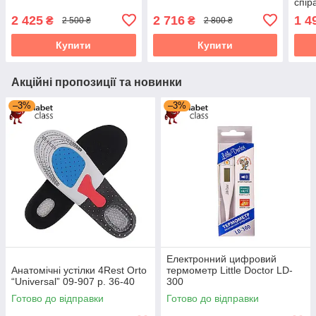
спір
жорс
2 425
2 716
1 4
₴
₴
2 500 ₴
2 800 ₴
M
Купити
Купити
Акційні пропозиції та новинки
–3%
–3%
Електронний цифровий
Анатомічні устілки 4Rest Orto
термометр Little Doctor LD-
“Universal” 09-907 р. 36-40
300
Готово до відправки
Готово до відправки