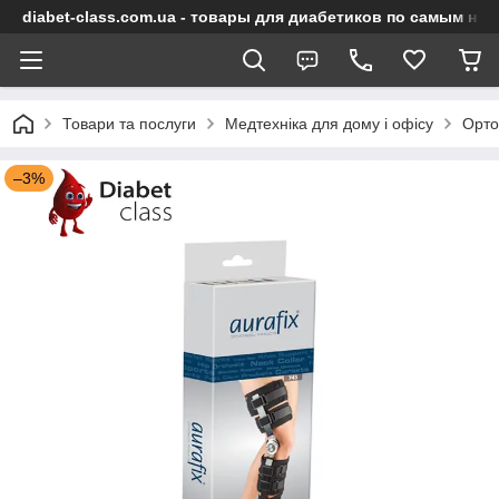
diabet-class.com.ua - товары для диабетиков по самым ни
Товари та послуги
Медтехніка для дому і офісу
Орто
–3%