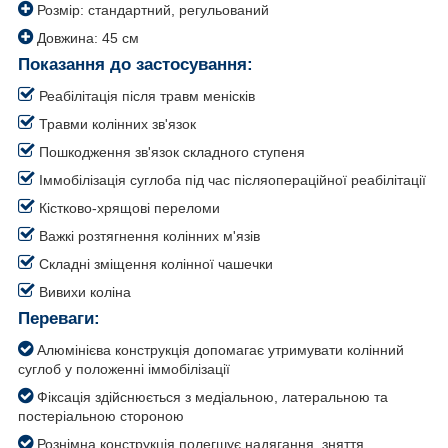
Розмір: стандартний, регульований
Довжина: 45 см
Показання до застосування:
Реабілітація після травм менісків
Травми колінних зв'язок
Пошкодження зв'язок складного ступеня
Іммобілізація суглоба під час післяопераційної реабілітації
Кістково-хрящові переломи
Важкі розтягнення колінних м'язів
Складні зміщення колінної чашечки
Вивихи коліна
Переваги:
Алюмінієва конструкція допомагає утримувати колінний
суглоб у положенні іммобілізації
Фіксація здійснюється з медіальною, латеральною та
постеріальною стороною
Рознімна конструкція полегшує надягання, зняття,