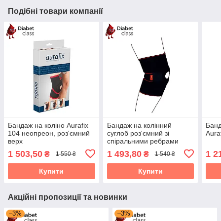
Подібні товари компанії
Бандаж на коліно Aurafix
Бандаж на колінний
Банд
104 неопреон, роз'ємний
суглоб роз'ємний зі
Aura
верх
спіральними ребрами
жорсткості R6201, розмір
1 503,50
1 493,80
1 2
₴
₴
1 550 ₴
1 540 ₴
M
Купити
Купити
Акційні пропозиції та новинки
–3%
–3%