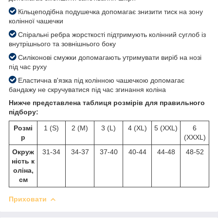
Кільцеподібна подушечка допомагає знизити тиск на зону
колінної чашечки
Спіральні ребра жорсткості підтримують колінний суглоб із
внутрішнього та зовнішнього боку
Силіконові смужки допомагають утримувати виріб на нозі
під час руху
Еластична в'язка під колінною чашечкою допомагає
бандажу не скручуватися під час згинання коліна
Нижче представлена таблиця розмірів для правильного
підбору:
Розмі
1 (S)
2 (M)
3 (L)
4 (XL)
5 (XXL)
6
р
(XXXL)
Окруж
31-34
34-37
37-40
40-44
44-48
48-52
ність к
оліна,
см
Приховати