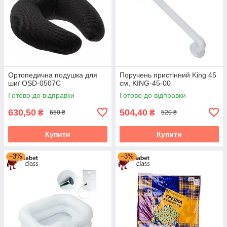
Ортопедична подушка для
Поручень пристінний King 45
шиї OSD-0507C
см, KING-45-00
Готово до відправки
Готово до відправки
630,50
504,40
₴
₴
650 ₴
520 ₴
Купити
Купити
–3%
–3%