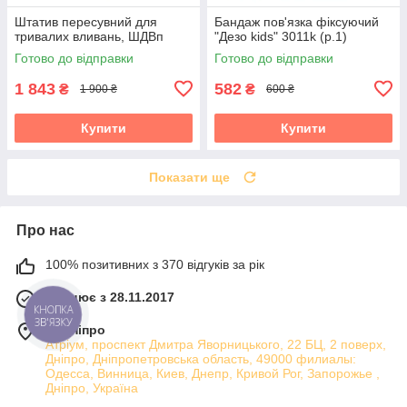
Штатив пересувний для
Бандаж пов'язка фіксуючий
тривалих вливань, ШДВп
"Дезо kids" 3011k (р.1)
Готово до відправки
Готово до відправки
1 843
582
₴
₴
1 900 ₴
600 ₴
Купити
Купити
Показати ще
Про нас
100% позитивних з 370 відгуків за рік
Працює з 28.11.2017
КНОПКА
ЗВ'ЯЗКУ
м. Дніпро
Атріум, проспект Дмитра Яворницького, 22 БЦ, 2 поверх,
Дніпро, Дніпропетровська область, 49000 филиалы:
Одесса, Винница, Киев, Днепр, Кривой Рог, Запорожье ,
Дніпро, Україна