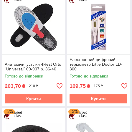
Електронний цифровий
Анатомічні устілки 4Rest Orto
термометр Little Doctor LD-
“Universal” 09-907 р. 36-40
300
Готово до відправки
Готово до відправки
203,70
169,75
₴
₴
210 ₴
175 ₴
Купити
Купити
–3%
–3%