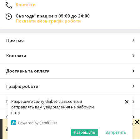
Контакти
Сьогодні працює з 09:00 до 24:00
Показати весь графік роботи
Про нас
Контакти
Доставка та оплата
Графік роботи
×
Разрешите сайту diabet-class.com.ua
Повна версія сайту
отправлять вам уведомления на рабочий
стол
Сайт створено на маркетплейсі
Prom.ua
Powered by SendPulse
Доброго дня 😊 Дякую, що написали нам! Зараз магазин
не працює, але ми обов'язково зв'яжемося з вами
Разрешить
Запретить
Політика конфіденційності
найближчого робочого дня. Гарного дня!