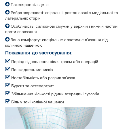
Пателярне кільце: є
Ребра жорсткості: спіральні, розташовані з медіальної та
латеральніх сторін
Особливість: силіконові смужки у верхній і нижній частині
проти сповзання
Зона комфорту: спеціальне еластичне в'язання під
колінною чашечкою
Показання до застосування:
Період відновлення після травм або операцій
Пошкоджень менисків
Нестабільність або розрив зв'язок
Бурсит та остеоартрит
Збільшення кількості рідини всередині суглоба
Біль у зоні колінної чашечки