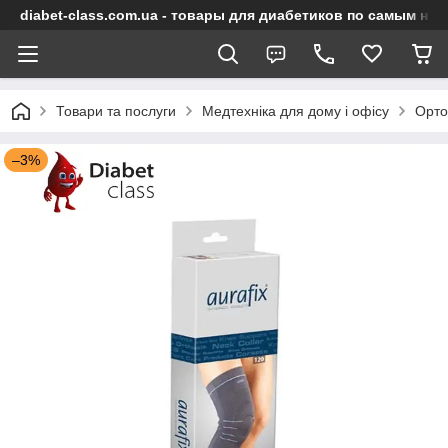
diabet-class.com.ua - товары для диабетиков по самым ни
Товари та послуги
Медтехніка для дому і офісу
Орто
–3%