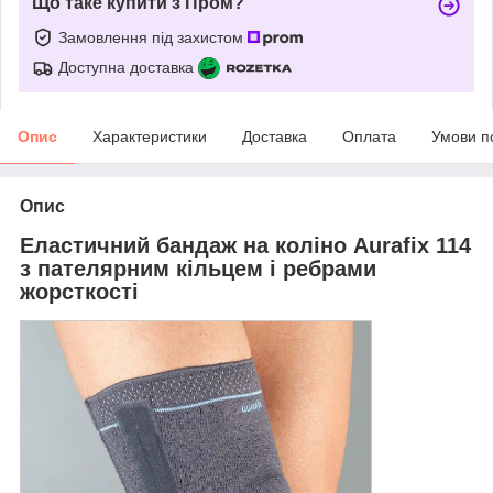
Що таке купити з Пром?
Замовлення під захистом
Доступна доставка
Опис
Характеристики
Доставка
Оплата
Умови п
Опис
Еластичний бандаж на коліно Aurafix 114
з пателярним кільцем і ребрами
жорсткості