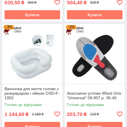
630,50
504,40
₴
₴
650 ₴
520 ₴
Купити
Купити
–3%
–3%
Ванночка для миття голови з
резервуаром і лійкою OSD-F-
Анатомічні устілки 4Rest Orto
1002
“Universal” 09-907 р. 36-40
Готово до відправки
Готово до відправки
1 144,60
203,70
₴
₴
1 180 ₴
210 ₴
Купити
Купити