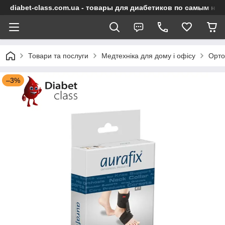
diabet-class.com.ua - товары для диабетиков по самым ни
Товари та послуги
Медтехніка для дому і офісу
Орто
–3%