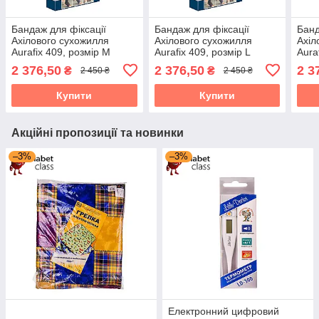
Бандаж для фіксації
Бандаж для фіксації
Банд
Ахілового сухожилля
Ахілового сухожилля
Ахіл
Aurafix 409, розмір M
Aurafix 409, розмір L
Aura
2 376,50
2 376,50
2 3
₴
₴
2 450 ₴
2 450 ₴
Купити
Купити
Акційні пропозиції та новинки
–3%
–3%
Електронний цифровий