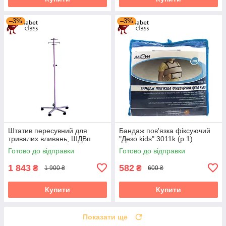
–3%
–3%
Штатив пересувний для
Бандаж пов'язка фіксуючий
тривалих вливань, ШДВп
"Дезо kids" 3011k (р.1)
Готово до відправки
Готово до відправки
1 843
582
₴
₴
1 900 ₴
600 ₴
Купити
Купити
Показати ще