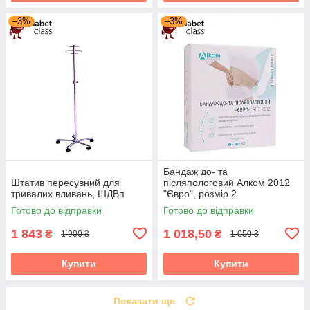
–3%
–3%
Бандаж до- та
Штатив пересувний для
післяпологовий Алком 2012
тривалих вливань, ШДВп
"Євро", розмір 2
Готово до відправки
Готово до відправки
1 843
1 018,50
₴
₴
1 900 ₴
1 050 ₴
Купити
Купити
Показати ще