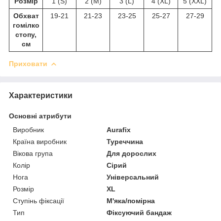
Розмір
1 (S)
2 (M)
3 (L)
4 (XL)
5 (XXL)
Обхват
19-21
21-23
23-25
25-27
27-29
гомілко
стопу,
см
Приховати
Характеристики
Основні атрибути
Виробник
Aurafix
Країна виробник
Туреччина
Вікова група
Для дорослих
Колір
Сірий
Нога
Універсальний
Розмір
XL
Ступінь фіксації
М'яка/помірна
Тип
Фіксуючий бандаж