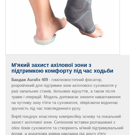
М'який захист ахілової зони з
підтримкою комфорту під час ходьби
Бандаж Aurafix 409
- гомілковостопний фіксатор,
розроблений для підтримки зони ахіллового сухожилля у
разі запальних станів, больових відчуттів, а також після
травм і операцій. Модель допомагає знизити навантаження
на чутливу зону п'яти та сухожилля, зберігаючи водночас
зручність під час повсякденного руху.
Виріб поєднує еластичну компресійну основу та локальний
захист ахіллової зони. Силіконові вставки розташовані з
обох боків сухожилля та створюють м'який підтримувальний
вплив, а додаткова знімна накладка під другу п'яту