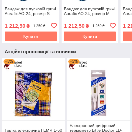
Бандаж для пупковій грижі
Бандаж для пупковій грижі
Банд
Aurafix AO-24, розмір S
Aurafix AO-24, розмір M
Aura
1 212,50
1 212,50
1 2
₴
₴
1 250 ₴
1 250 ₴
Купити
Купити
Акційні пропозиції та новинки
–3%
–3%
Електронний цифровий
Грілка електрична ГЕМР, 1-60
термометр Little Doctor LD-