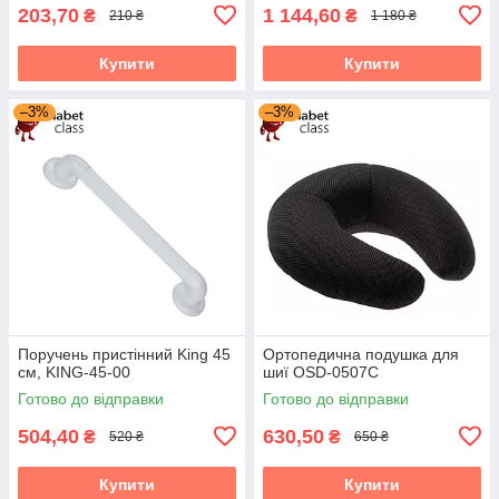
203,70
1 144,60
₴
₴
210 ₴
1 180 ₴
Купити
Купити
–3%
–3%
Поручень пристінний King 45
Ортопедична подушка для
см, KING-45-00
шиї OSD-0507C
Готово до відправки
Готово до відправки
504,40
630,50
₴
₴
520 ₴
650 ₴
Купити
Купити