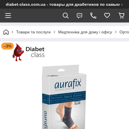
diabet-class.com.ua - товары для диабетиков по самым ни
Товари та послуги
Медтехніка для дому і офісу
Орто
–3%