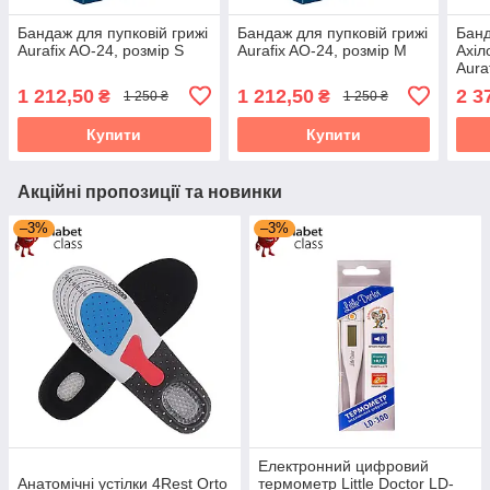
Бандаж для пупковій грижі
Бандаж для пупковій грижі
Банд
Aurafix AO-24, розмір S
Aurafix AO-24, розмір M
Ахіл
Aura
1 212,50
1 212,50
2 3
₴
₴
1 250 ₴
1 250 ₴
Купити
Купити
Акційні пропозиції та новинки
–3%
–3%
Електронний цифровий
Анатомічні устілки 4Rest Orto
термометр Little Doctor LD-