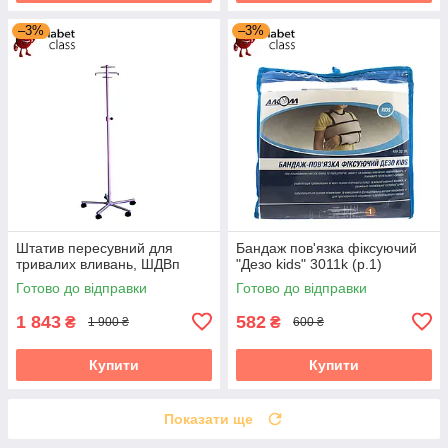
–3%
–3%
Штатив пересувний для
Бандаж пов'язка фіксуючий
тривалих вливань, ШДВп
"Дезо kids" 3011k (р.1)
Готово до відправки
Готово до відправки
1 843
582
₴
₴
1 900 ₴
600 ₴
Купити
Купити
Показати ще