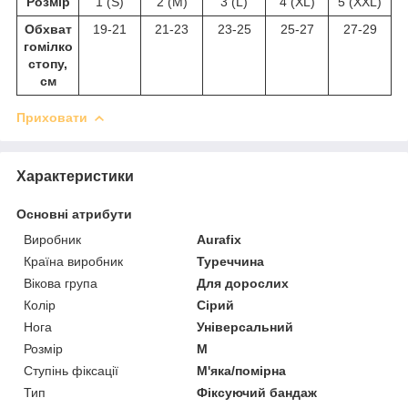
Розмір
1 (S)
2 (M)
3 (L)
4 (XL)
5 (XXL)
Обхват
19-21
21-23
23-25
25-27
27-29
гомілко
стопу,
см
Приховати
Характеристики
Основні атрибути
Виробник
Aurafix
Країна виробник
Туреччина
Вікова група
Для дорослих
Колір
Сірий
Нога
Універсальний
Розмір
M
Ступінь фіксації
М'яка/помірна
Тип
Фіксуючий бандаж