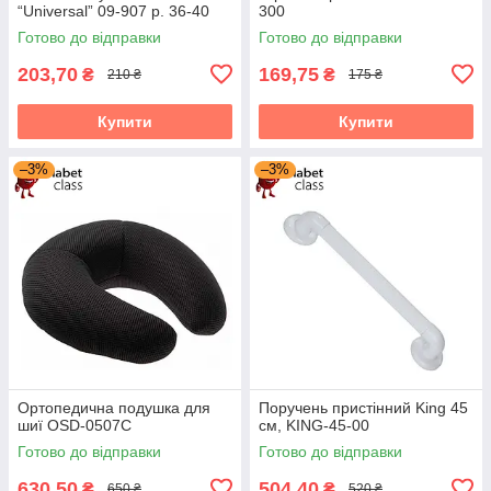
“Universal” 09-907 р. 36-40
300
Готово до відправки
Готово до відправки
203,70
169,75
₴
₴
210 ₴
175 ₴
Купити
Купити
–3%
–3%
Ортопедична подушка для
Поручень пристінний King 45
шиї OSD-0507C
см, KING-45-00
Готово до відправки
Готово до відправки
630,50
504,40
₴
₴
650 ₴
520 ₴