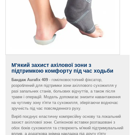
М'який захист ахілової зони з
підтримкою комфорту під час ходьби
Бандаж Aurafix 409
- гомілковостопний фіксатор,
розроблений для підтримки зони ахіллового сухожилля у
разі запальних станів, больових відчуттів, а також після
травм і операцій. Модель допомагає знизити навантаження
на чутливу зону п'яти та сухожилля, зберігаючи водночас
зручність під час повсякденного руху.
Виріб поєднує еластичну компресійну основу та локальний
захист ахіллової зони. Силіконові вставки розташовані з
обох боків сухожилля та створюють м'який підтримувальний
вплив, а додаткова знімна накладка під другу п'яту