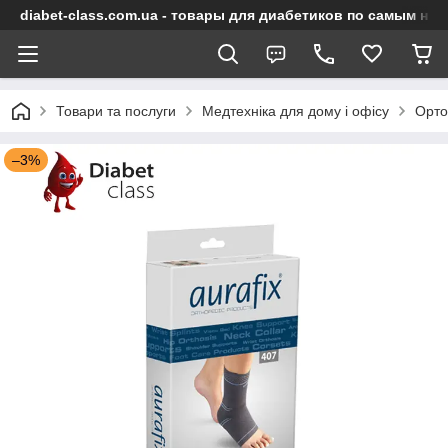
diabet-class.com.ua - товары для диабетиков по самым ни
Товари та послуги
Медтехніка для дому і офісу
Орто
–3%