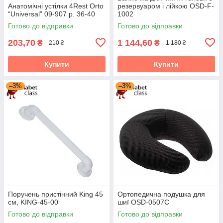
Анатомічні устілки 4Rest Orto
резервуаром і лійкою OSD-F-
“Universal” 09-907 р. 36-40
1002
Готово до відправки
Готово до відправки
203,70
1 144,60
₴
₴
210 ₴
1 180 ₴
Купити
Купити
–3%
–3%
Поручень пристінний King 45
Ортопедична подушка для
см, KING-45-00
шиї OSD-0507C
Готово до відправки
Готово до відправки