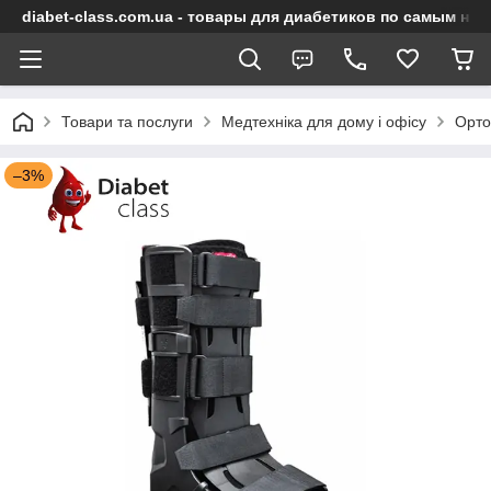
diabet-class.com.ua - товары для диабетиков по самым ни
Товари та послуги
Медтехніка для дому і офісу
Орто
–3%