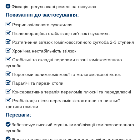
Фіксація: регульовані ремені на липучках
Показання до застосування:
Розрив ахіллового сухожилля
Післяопераційна стабілізація зв'язок і сухожиль
Розтягнення зв'язок гомілковостопного суглоба 2-3 ступеня
Хронічна нестабільність зв'язок
Стабільні та складні переломи в зоні гомілкостопного
суглоба
Переломи великогомілкової та малогомілкової кісток
Паралічі та парези стопи
Консервативна терапія переломів плюсні та передплюсні
Реабілітація після переломів кісток стопи та нижньої
третини гомілки
Переваги:
Забезпечує високий ступінь іммобілізації гомілковостопного
суглоба
Жорстка зовнішня частина допомагає надійно утримувати