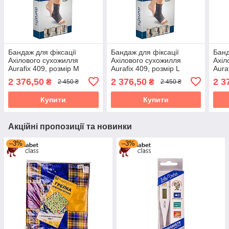
Бандаж для фіксації
Бандаж для фіксації
Банд
Ахілового сухожилля
Ахілового сухожилля
Ахіл
Aurafix 409, розмір M
Aurafix 409, розмір L
Aura
2 376,50
2 376,50
2 3
₴
₴
2 450 ₴
2 450 ₴
Купити
Купити
Акційні пропозиції та новинки
–3%
–3%