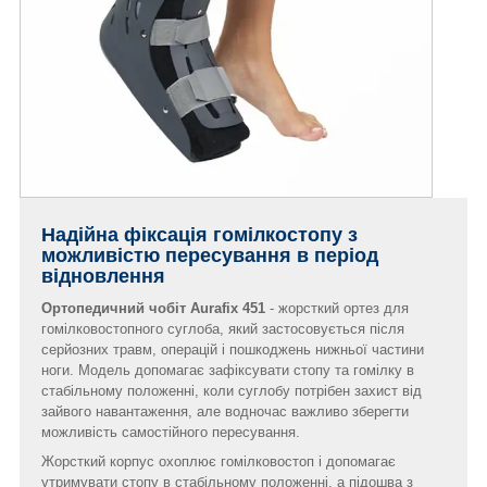
Надійна фіксація гомілкостопу з
можливістю пересування в період
відновлення
Ортопедичний чобіт Aurafix 451
- жорсткий ортез для
гомілковостопного суглоба, який застосовується після
серйозних травм, операцій і пошкоджень нижньої частини
ноги. Модель допомагає зафіксувати стопу та гомілку в
стабільному положенні, коли суглобу потрібен захист від
зайвого навантаження, але водночас важливо зберегти
можливість самостійного пересування.
Жорсткий корпус охоплює гомілковостоп і допомагає
утримувати стопу в стабільному положенні, а підошва з