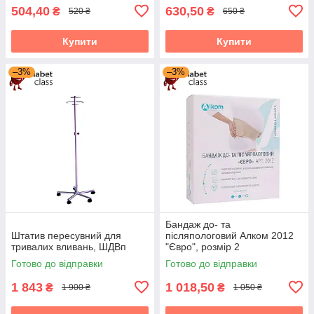
504,40
630,50
₴
₴
520 ₴
650 ₴
Купити
Купити
–3%
–3%
Бандаж до- та
Штатив пересувний для
післяпологовий Алком 2012
тривалих вливань, ШДВп
"Євро", розмір 2
Готово до відправки
Готово до відправки
1 843
1 018,50
₴
₴
1 900 ₴
1 050 ₴