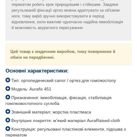
перекатом робить крок природнішим і стійкішим. Завдяки
регульованій фіксації ортез можна адаптувати за об'ємом
ноги, тому виріб зручно використовувати в період
відновлення, коли важливі одночасно надійна іммобілізація
й можливість акуратного пересування.
Цей товар є медичним виробом, тому повернення й
обмін не передбачені.
Основні характеристики:
Тип: ортопедический сапог / ортез для гомілкостопу
Модель: Aurafix 451
Призначення: іммобілізація, фіксація, стабілізація
гомілковостопного суглоба
Зовнішній матеріал: жорстка пластмаса
Внутрішнє покриття: м'який матеріал AuraRaised-cloth
Конструкція: регульовані пластикові елементи, підошва з
перекатом