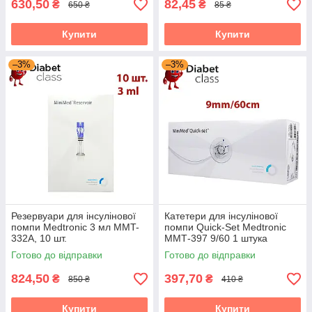
630,50
82,45
₴
₴
650 ₴
85 ₴
Купити
Купити
–3%
–3%
Резервуари для інсулінової
Катетери для інсулінової
помпи Medtronic 3 мл MMT-
помпи Quick-Set Medtronic
332A, 10 шт.
ММТ-397 9/60 1 штука
Готово до відправки
Готово до відправки
824,50
397,70
₴
₴
850 ₴
410 ₴
Купити
Купити