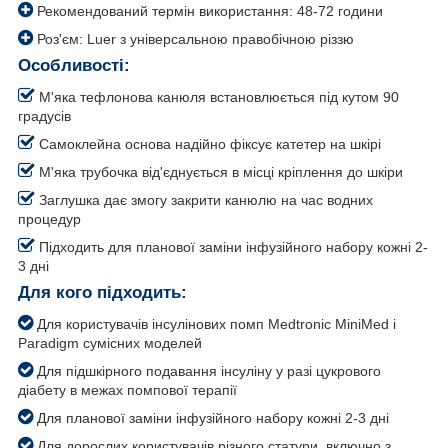
Рекомендований термін використання: 48-72 години
Роз'єм: Luer з універсальною правобічною різзю
Особливості:
М'яка тефлонова канюля встановлюється під кутом 90
градусів
Самоклейна основа надійно фіксує катетер на шкірі
М'яка трубочка від'єднується в місці кріплення до шкіри
Заглушка дає змогу закрити канюлю на час водних
процедур
Підходить для планової заміни інфузійного набору кожні 2-
3 дні
Для кого підходить:
Для користувачів інсулінових помп Medtronic MiniMed і
Paradigm сумісних моделей
Для підшкірного подавання інсуліну у разі цукрового
діабету в межах помпової терапії
Для планової заміни інфузійного набору кожні 2-3 дні
Для дорослих користувачів різного статури, включно з