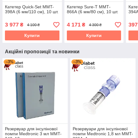
Катетер Quick-Set MMT-
Катетер Sure-T ММТ-
Кате
398А (6 мм/110 см), 10 шт.
866А (6 мм/80 см), 10 шт.
394А
3 977
4 171
397
₴
₴
4 100 ₴
4 300 ₴
Купити
Купити
Акційні пропозиції та новинки
–3%
–3%
Резервуар для інсулінової
Резервуари для інсулінової
помпи Medtronic 3 мл MMT-
помпи Medtronic 1,8 мл MMT-