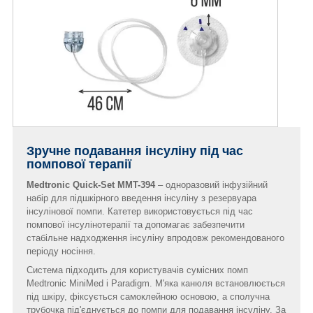
Зручне подавання інсуліну під час
помпової терапії
Medtronic Quick-Set MMT-394
– одноразовий інфузійний
набір для підшкірного введення інсуліну з резервуара
інсулінової помпи. Катетер використовується під час
помпової інсулінотерапії та допомагає забезпечити
стабільне надходження інсуліну впродовж рекомендованого
періоду носіння.
Система підходить для користувачів сумісних помп
Medtronic MiniMed і Paradigm. М'яка канюля встановлюється
під шкіру, фіксується самоклейною основою, а сполучна
трубочка під'єднується до помпи для подавання інсуліну. За