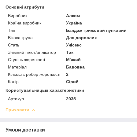
Основні атрибути
Виробник
Алком
Країна виробник
Україна
Тип
Бандаж грижовий пупковий
Вікова група
Для дорослих
Стать
Унісекс
Знімний пілот/аплікатор
Так
Ступінь жорсткості
М'який
Матеріал
Бавовна
Кількість ребер жорсткості
2
Колір
Сірий
Користувальницькі характеристики
Артикул
2035
Приховати
Умови доставки