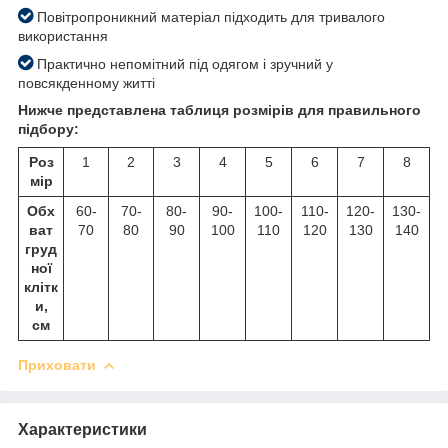
Повітропроникний матеріал підходить для тривалого
використання
Практично непомітний під одягом і зручний у
повсякденному житті
Нижче представлена таблиця розмірів для правильного
підбору:
Роз
1
2
3
4
5
6
7
8
мір
Обх
60-
70-
80-
90-
100-
110-
120-
130-
ват
70
80
90
100
110
120
130
140
груд
ної
клітк
и,
см
Приховати
Характеристики