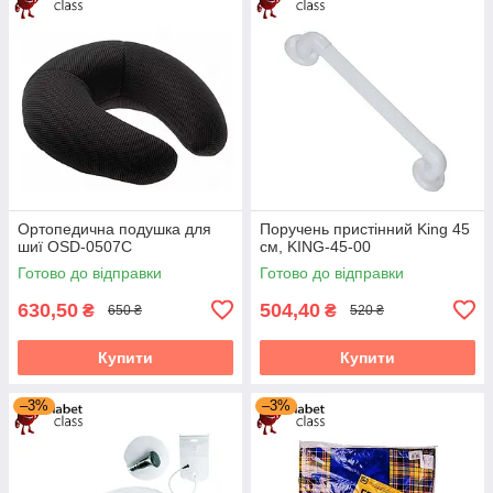
Ортопедична подушка для
Поручень пристінний King 45
шиї OSD-0507C
см, KING-45-00
Готово до відправки
Готово до відправки
630,50
504,40
₴
₴
650 ₴
520 ₴
Купити
Купити
–3%
–3%