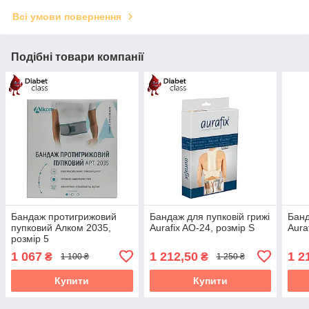
Всі умови повернення
Подібні товари компанії
Бандаж протигрижовий
Бандаж для пупковій грижі
Банд
пупковий Алком 2035,
Aurafix AO-24, розмір S
Aura
розмір 5
1 067
1 212,50
1 2
₴
₴
1 100 ₴
1 250 ₴
Купити
Купити