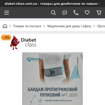
diabet-class.com.ua - товары для диабетиков по самым ни
Товари та послуги
Медтехніка для дому і офісу
Орто
–3%