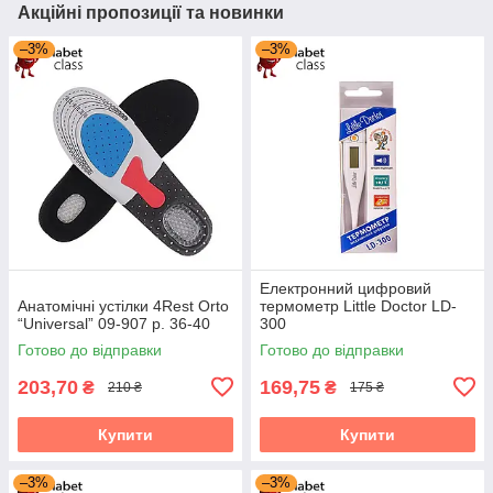
Акційні пропозиції та новинки
–3%
–3%
Електронний цифровий
Анатомічні устілки 4Rest Orto
термометр Little Doctor LD-
“Universal” 09-907 р. 36-40
300
Готово до відправки
Готово до відправки
203,70
169,75
₴
₴
210 ₴
175 ₴
Купити
Купити
–3%
–3%