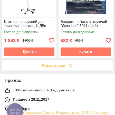
Штатив пересувний для
Бандаж пов'язка фіксуючий
тривалих вливань, ШДВп
"Дезо kids" 3011k (р.1)
Готово до відправки
Готово до відправки
1 843
582
₴
₴
1 900 ₴
600 ₴
Купити
Купити
Показати ще
Про нас
100% позитивних з 370 відгуків за рік
Працює з 28.11.2017
м. Дніпро
Атріум, проспект Дмитра Яворницького, 22 БЦ, 2 поверх,