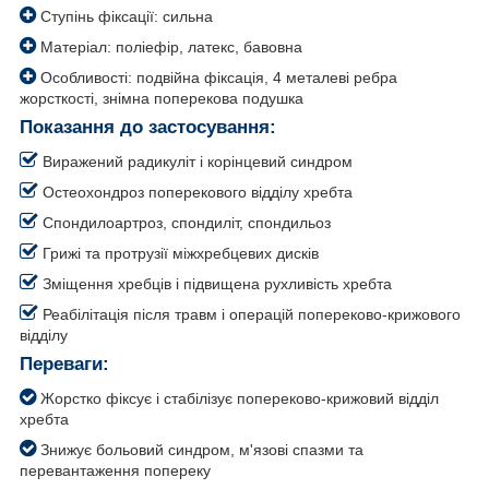
Ступінь фіксації: сильна
Матеріал: поліефір, латекс, бавовна
Особливості: подвійна фіксація, 4 металеві ребра
жорсткості, знімна поперекова подушка
Показання до застосування:
Виражений радикуліт і корінцевий синдром
Остеохондроз поперекового відділу хребта
Спондилоартроз, спондиліт, спондильоз
Грижі та протрузії міжхребцевих дисків
Зміщення хребців і підвищена рухливість хребта
Реабілітація після травм і операцій попереково-крижового
відділу
Переваги:
Жорстко фіксує і стабілізує попереково-крижовий відділ
хребта
Знижує больовий синдром, м'язові спазми та
перевантаження попереку