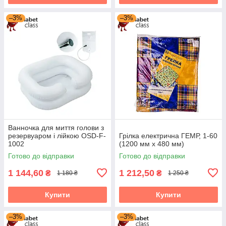
–3%
–3%
Ванночка для миття голови з
резервуаром і лійкою OSD-F-
Грілка електрична ГЕМР, 1-60
1002
(1200 мм х 480 мм)
Готово до відправки
Готово до відправки
1 144,60
1 212,50
₴
₴
1 180 ₴
1 250 ₴
Купити
Купити
–3%
–3%