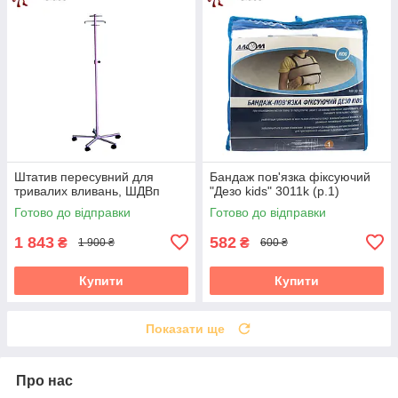
Штатив пересувний для
Бандаж пов'язка фіксуючий
тривалих вливань, ШДВп
"Дезо kids" 3011k (р.1)
Готово до відправки
Готово до відправки
1 843
582
₴
₴
1 900 ₴
600 ₴
Купити
Купити
Показати ще
Про нас