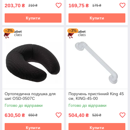
203,70
169,75
₴
₴
210 ₴
175 ₴
Купити
Купити
–3%
–3%
Ортопедична подушка для
Поручень пристінний King 45
шиї OSD-0507C
см, KING-45-00
Готово до відправки
Готово до відправки
630,50
504,40
₴
₴
650 ₴
520 ₴
Купити
Купити