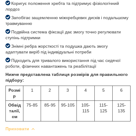
Коригує положення хребта та підтримує фізіологічний
лордоз
Запобігає защемленню міжхребцевих дисків і подальшому
травмуванню
Подвійна система фіксації дає змогу точно регулювати
ступінь підтримки
Знімні ребра жорсткості та подушка дають змогу
адаптувати виріб під індивідуальні потреби
Підходить для тривалого використання під час сидячої
роботи, фізичних навантажень та реабілітації
Нижче представлена таблиця розмірів для правильного
підбору:
Розмі
1
2
3
4
5
6
р
Обвід
75-85
85-95
95-105
105-
115-
125-
талії,
115
125
135
см
Приховати