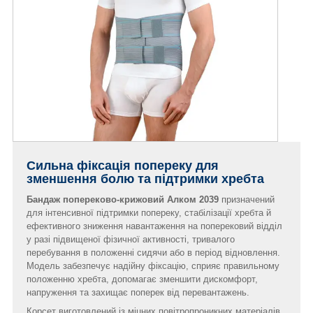
Сильна фіксація попереку для
зменшення болю та підтримки хребта
Бандаж попереково-крижовий Алком 2039
призначений
для інтенсивної підтримки попереку, стабілізації хребта й
ефективного зниження навантаження на поперековий відділ
у разі підвищеної фізичної активності, тривалого
перебування в положенні сидячи або в період відновлення.
Модель забезпечує надійну фіксацію, сприяє правильному
положенню хребта, допомагає зменшити дискомфорт,
напруження та захищає поперек від перевантажень.
Корсет виготовлений із міцних повітропроникних матеріалів,