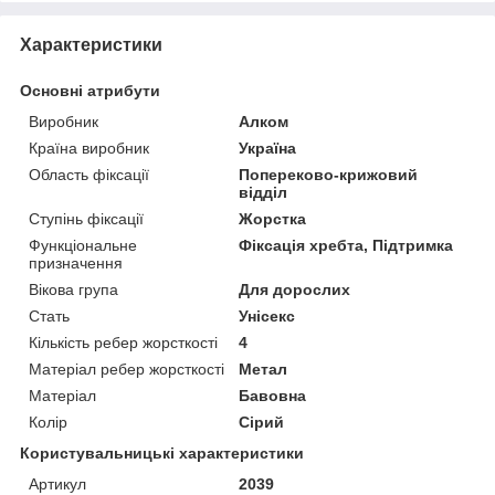
Характеристики
Основні атрибути
Виробник
Алком
Країна виробник
Україна
Область фіксації
Попереково-крижовий
відділ
Ступінь фіксації
Жорстка
Функціональне
Фіксація хребта, Підтримка
призначення
Вікова група
Для дорослих
Стать
Унісекс
Кількість ребер жорсткості
4
Матеріал ребер жорсткості
Метал
Матеріал
Бавовна
Колір
Сірий
Користувальницькі характеристики
Артикул
2039