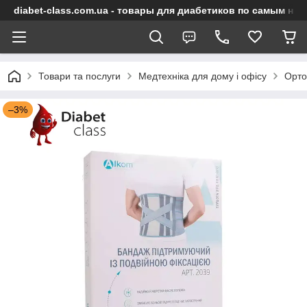
diabet-class.com.ua - товары для диабетиков по самым ни
Товари та послуги
Медтехніка для дому і офісу
Орто
–3%