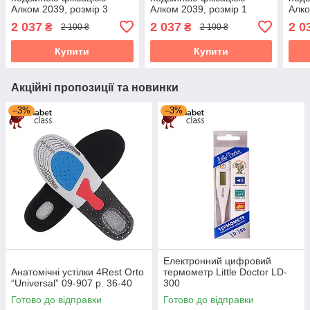
Алком 2039, розмір 3
Алком 2039, розмір 1
Алко
2 037
2 037
2 0
₴
₴
2 100 ₴
2 100 ₴
Купити
Купити
Акційні пропозиції та новинки
–3%
–3%
Електронний цифровий
Анатомічні устілки 4Rest Orto
термометр Little Doctor LD-
“Universal” 09-907 р. 36-40
300
Готово до відправки
Готово до відправки