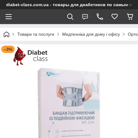
diabet-class.com.ua - товары для диабетиков по самым ни
Товари та послуги
Медтехніка для дому і офісу
Орто
–3%