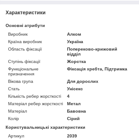
Характеристики
Основні атрибути
Виробник
Алком
Країна виробник
Україна
Область фіксації
Попереково-крижовий
відділ
Ступінь фіксації
Жорстка
Функціональне
Фіксація хребта, Підтримка
призначення
Вікова група
Для дорослих
Стать
Унісекс
Кількість ребер жорсткості
4
Матеріал ребер жорсткості
Метал
Матеріал
Бавовна
Колір
Сірий
Користувальницькі характеристики
Артикул
2039