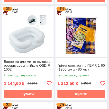
–3%
–3%
Ванночка для миття голови з
резервуаром і лійкою OSD-F-
Грілка електрична ГЕМР, 1-60
1002
(1200 мм х 480 мм)
Готово до відправки
Готово до відправки
1 144,60
1 212,50
₴
₴
1 180 ₴
1 250 ₴
Купити
Купити
–3%
–3%