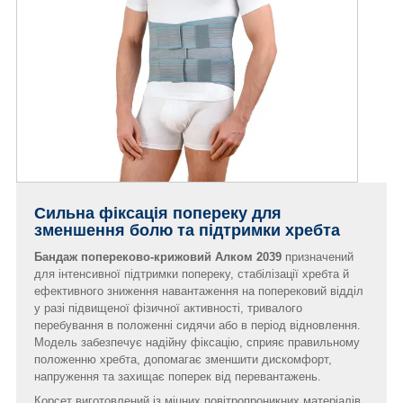
Сильна фіксація попереку для
зменшення болю та підтримки хребта
Бандаж попереково-крижовий Алком 2039
призначений
для інтенсивної підтримки попереку, стабілізації хребта й
ефективного зниження навантаження на поперековий відділ
у разі підвищеної фізичної активності, тривалого
перебування в положенні сидячи або в період відновлення.
Модель забезпечує надійну фіксацію, сприяє правильному
положенню хребта, допомагає зменшити дискомфорт,
напруження та захищає поперек від перевантажень.
Корсет виготовлений із міцних повітропроникних матеріалів,