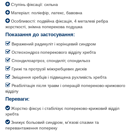
Ступінь фіксації: сильна
Матеріал: поліефір, латекс, бавовна
Особливості: подвійна фіксація, 4 металеві ребра
жорсткості, знімна поперекова подушка
Показання до застосування:
Виражений радикуліт і корінцевий синдром
Остеохондроз поперекового відділу хребта
Спондилоартроз, спондиліт, спондильоз
Грижі та протрузії міжхребцевих дисків
Зміщення хребців і підвищена рухливість хребта
Реабілітація після травм і операцій попереково-крижового
відділу
Переваги:
Жорстко фіксує і стабілізує попереково-крижовий відділ
хребта
Знижує больовий синдром, м'язові спазми та
перевантаження попереку