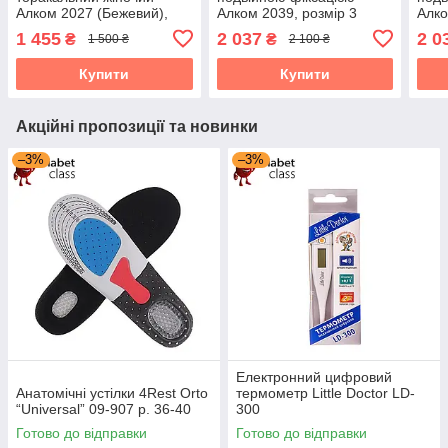
Алком 2027 (Бежевий),
Алком 2039, розмір 3
Алко
розмір 4
1 455
2 037
2 0
₴
₴
1 500 ₴
2 100 ₴
Купити
Купити
Акційні пропозиції та новинки
–3%
–3%
Електронний цифровий
Анатомічні устілки 4Rest Orto
термометр Little Doctor LD-
“Universal” 09-907 р. 36-40
300
Готово до відправки
Готово до відправки