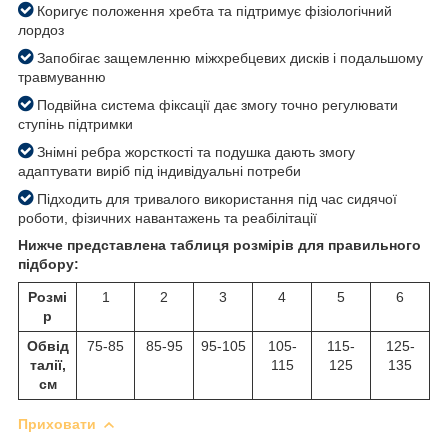
Коригує положення хребта та підтримує фізіологічний
лордоз
Запобігає защемленню міжхребцевих дисків і подальшому
травмуванню
Подвійна система фіксації дає змогу точно регулювати
ступінь підтримки
Знімні ребра жорсткості та подушка дають змогу
адаптувати виріб під індивідуальні потреби
Підходить для тривалого використання під час сидячої
роботи, фізичних навантажень та реабілітації
Нижче представлена таблиця розмірів для правильного
підбору:
Розмі
1
2
3
4
5
6
р
Обвід
75-85
85-95
95-105
105-
115-
125-
талії,
115
125
135
см
Приховати