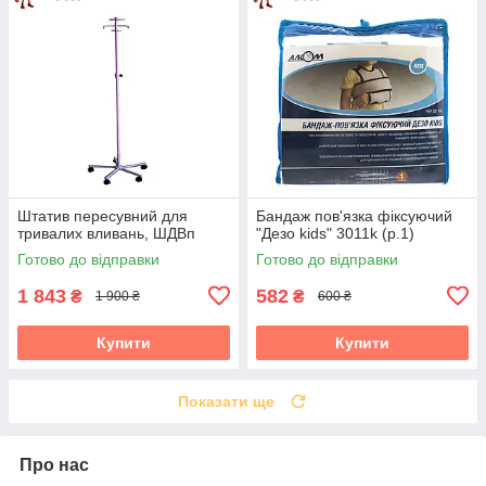
Штатив пересувний для
Бандаж пов'язка фіксуючий
тривалих вливань, ШДВп
"Дезо kids" 3011k (р.1)
Готово до відправки
Готово до відправки
1 843
582
₴
₴
1 900 ₴
600 ₴
Купити
Купити
Показати ще
Про нас