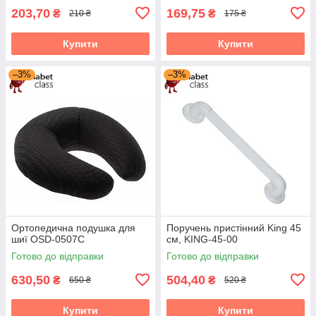
203,70
169,75
₴
₴
210 ₴
175 ₴
Купити
Купити
–3%
–3%
Ортопедична подушка для
Поручень пристінний King 45
шиї OSD-0507C
см, KING-45-00
Готово до відправки
Готово до відправки
630,50
504,40
₴
₴
650 ₴
520 ₴
Купити
Купити