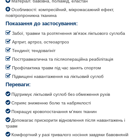
Матеріал: бавовна, поліамід, еластан
Особливості: компресійний, мікромасажний ефект,
повітропроникна тканина
Показання до застосування:
Забої, травми та розтягнення зв'язок ліктьового суглоба
Артрит, артроз, остеоартроз
Тендиніт, тендовагініт
Посттравматична та післяопераційна реабілітація
Профілактика травм під час занять спортом
Підвищені навантаження на ліктьовий суглоб
Переваги:
Підтримує ліктьовий суглоб без обмеження рухів
Сприяє зниженню болю та набряклості
Покращує кровопостачання м'яких тканин
Допомагає прискорити відновлення після навантажень і
травм
Комфортний у разі тривалого носіння завдяки бавовняній