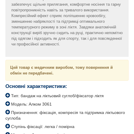
забезпечує щільне прилягання, комфортне носіння та гарну
повітропроникність навіть за тривалого використання.
Компресійний ефект сприяє поліпшенню кровообігу,
зменшенню набряклості та підтримці оптимального
температурного режиму в зоні ліктя. Завдяки анатомічній
конструкції виріб зручно сидить на руці, практично непомітно
під одягом і підходить як для спорту, так і для повсякденної
чи професійної активності.
Цей товар є медичним виробом, тому повернення й
обмін не передбачені.
Основні характеристики:
Тип: бандаж на ліктьовий суглоб/фіксатор ліктя
Модель: Алком 3061
Призначення: фіксація, компресія та підтримка ліктьового
суглоба
Ступінь фіксації: легка / помірна