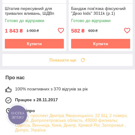
Штатив пересувний для
Бандаж пов'язка фіксуючий
тривалих вливань, ШДВп
"Дезо kids" 3011k (р.1)
Готово до відправки
Готово до відправки
1 843
582
₴
₴
1 900 ₴
600 ₴
Купити
Купити
Показати ще
Про нас
100% позитивних з 370 відгуків за рік
Працює з 28.11.2017
м. Дніпро
КНОПКА
Атріум, проспект Дмитра Яворницького, 22 БЦ, 2 поверх,
ЗВ'ЯЗКУ
Дніпро, Дніпропетровська область, 49000 филиалы:
Одесса, Винница, Киев, Днепр, Кривой Рог, Запорожье ,
Дніпро, Україна