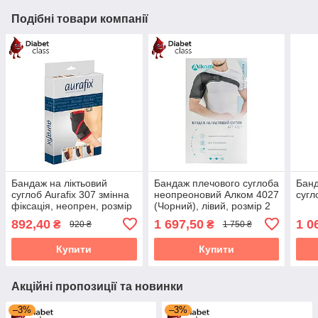
Подібні товари компанії
Бандаж на ліктьовий
Бандаж плечового суглоба
Банд
суглоб Aurafix 307 змінна
неопреоновий Алком 4027
сугл
фіксація, неопрен, розмір
(Чорний), лівий, розмір 2
M
892,40
1 697,50
1 0
₴
₴
920 ₴
1 750 ₴
Купити
Купити
Акційні пропозиції та новинки
–3%
–3%