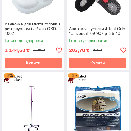
Ванночка для миття голови з
резервуаром і лійкою OSD-F-
Анатомічні устілки 4Rest Orto
1002
“Universal” 09-907 р. 36-40
Готово до відправки
Готово до відправки
1 144,60
203,70
₴
₴
1 180 ₴
210 ₴
Купити
Купити
–3%
–3%