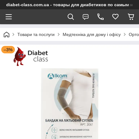
diabet-class.com.ua - товары для диабетиков по самым ни
Товари та послуги
Медтехніка для дому і офісу
Орто
–3%