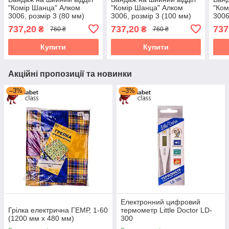
"Комір Шанца" Алком
"Комір Шанца" Алком
"Ком
3006, розмір 3 (80 мм)
3006, розмір 3 (100 мм)
3006
737,20
737,20
737
₴
₴
760 ₴
760 ₴
Купити
Купити
Акційні пропозиції та новинки
–3%
–3%
Електронний цифровий
Грілка електрична ГЕМР, 1-60
термометр Little Doctor LD-
(1200 мм х 480 мм)
300