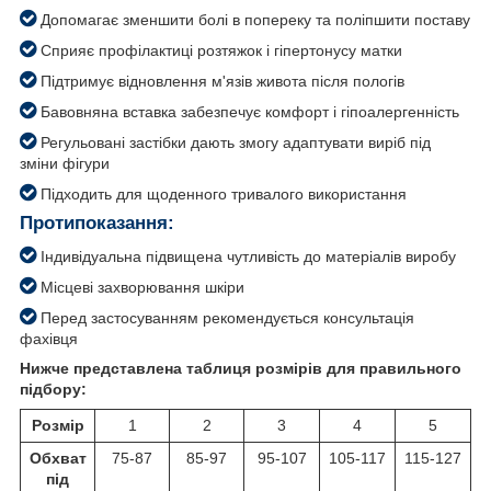
Допомагає зменшити болі в попереку та поліпшити поставу
Сприяє профілактиці розтяжок і гіпертонусу матки
Підтримує відновлення м'язів живота після пологів
Бавовняна вставка забезпечує комфорт і гіпоалергенність
Регульовані застібки дають змогу адаптувати виріб під
зміни фігури
Підходить для щоденного тривалого використання
Протипоказання:
Індивідуальна підвищена чутливість до матеріалів виробу
Місцеві захворювання шкіри
Перед застосуванням рекомендується консультація
фахівця
Нижче представлена таблиця розмірів для правильного
підбору:
Розмір
1
2
3
4
5
Обхват
75-87
85-97
95-107
105-117
115-127
під