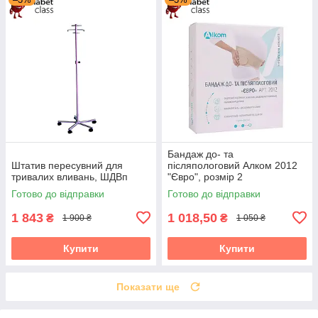
Бандаж до- та
Штатив пересувний для
післяпологовий Алком 2012
тривалих вливань, ШДВп
"Євро", розмір 2
Готово до відправки
Готово до відправки
1 843
1 018,50
₴
₴
1 900 ₴
1 050 ₴
Купити
Купити
Показати ще