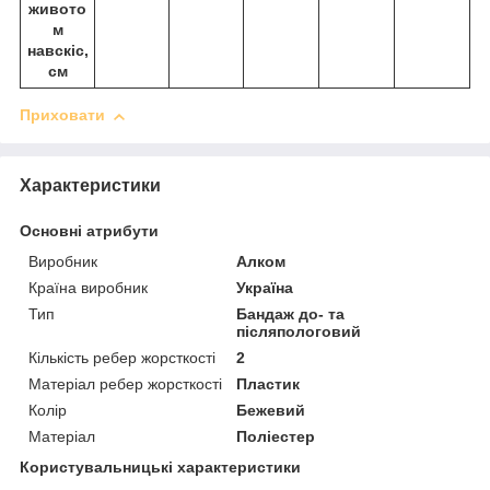
живото
м
навскіс,
см
Приховати
Характеристики
Основні атрибути
Виробник
Алком
Країна виробник
Україна
Тип
Бандаж до- та
післяпологовий
Кількість ребер жорсткості
2
Матеріал ребер жорсткості
Пластик
Колір
Бежевий
Матеріал
Поліестер
Користувальницькі характеристики