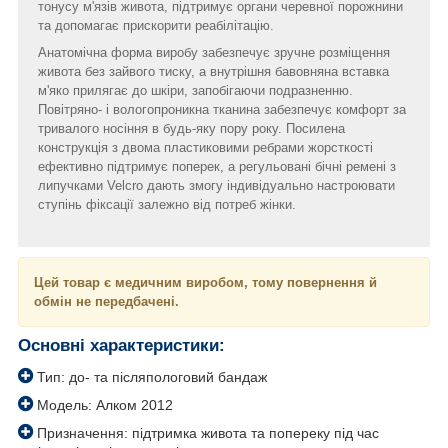
тонусу м'язів живота, підтримує органи черевної порожнини
та допомагає прискорити реабілітацію.
Анатомічна форма виробу забезпечує зручне розміщення
живота без зайвого тиску, а внутрішня бавовняна вставка
м'яко прилягає до шкіри, запобігаючи подразненню.
Повітряно- і вологопроникна тканина забезпечує комфорт за
тривалого носіння в будь-яку пору року. Посилена
конструкція з двома пластиковими ребрами жорсткості
ефективно підтримує поперек, а регульовані бічні ремені з
липучками Velcro дають змогу індивідуально настроювати
ступінь фіксації залежно від потреб жінки.
Цей товар є медичним виробом, тому повернення й
обмін не передбачені.
Основні характеристики:
Тип: до- та післяпологовий бандаж
Модель: Алком 2012
Призначення: підтримка живота та попереку під час