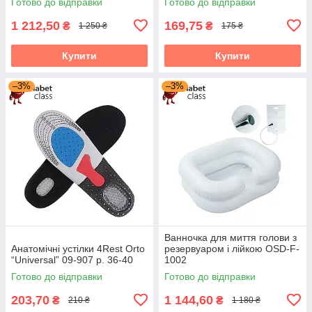
Готово до відправки
Готово до відправки
1 212,50
169,75
₴
₴
1 250 ₴
175 ₴
Купити
Купити
–3%
–3%
Ванночка для миття голови з
Анатомічні устілки 4Rest Orto
резервуаром і лійкою OSD-F-
“Universal” 09-907 р. 36-40
1002
Готово до відправки
Готово до відправки
203,70
1 144,60
₴
₴
210 ₴
1 180 ₴