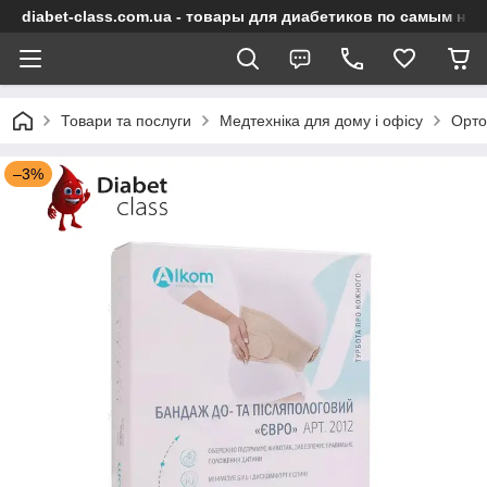
diabet-class.com.ua - товары для диабетиков по самым ни
Товари та послуги
Медтехніка для дому і офісу
Орто
–3%