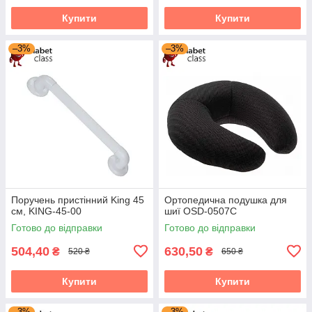
Купити
Купити
–3%
–3%
Поручень пристінний King 45
Ортопедична подушка для
см, KING-45-00
шиї OSD-0507C
Готово до відправки
Готово до відправки
504,40
630,50
₴
₴
520 ₴
650 ₴
Купити
Купити
–3%
–3%