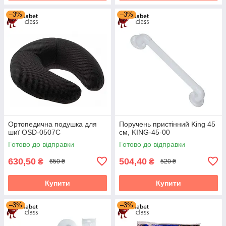
–3%
–3%
Ортопедична подушка для
Поручень пристінний King 45
шиї OSD-0507C
см, KING-45-00
Готово до відправки
Готово до відправки
630,50
504,40
₴
₴
650 ₴
520 ₴
Купити
Купити
–3%
–3%