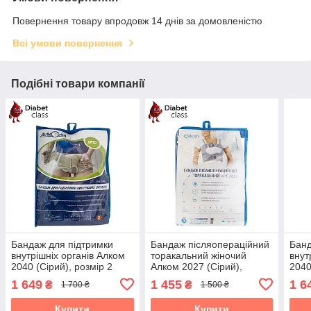
Повернення товару впродовж 14 днів за домовленістю
Всі умови повернення
Подібні товари компанії
Бандаж для підтримки
Бандаж післяопераційний
Банд
внутрішніх органів Алком
торакальний жіночий
внут
2040 (Сірий), розмір 2
Алком 2027 (Сірий),
2040
розмір 4
1 649
1 455
1 6
₴
₴
1 700 ₴
1 500 ₴
Купити
Купити