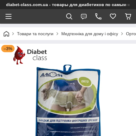
diabet-class.com.ua - товары для диабетиков по самым ни
Товари та послуги
Медтехніка для дому і офісу
Орто
–3%