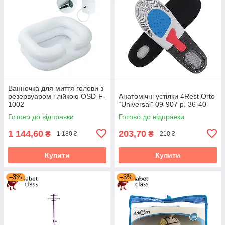
Ванночка для миття голови з
резервуаром і лійкою OSD-F-
Анатомічні устілки 4Rest Orto
1002
“Universal” 09-907 р. 36-40
Готово до відправки
Готово до відправки
1 144,60
203,70
₴
₴
1 180 ₴
210 ₴
Купити
Купити
–3%
–3%