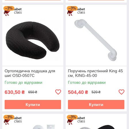
–3%
–3%
Ортопедична подушка для
Поручень пристінний King 45
шиї OSD-0507C
см, KING-45-00
Готово до відправки
Готово до відправки
630,50
504,40
₴
₴
650 ₴
520 ₴
Купити
Купити
–3%
–3%