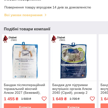
Повернення товару впродовж 14 днів за домовленістю
Всі умови повернення
Подібні товари компанії
Бандаж післяопераційний
Бандаж для підтримки
Банд
торакальний жіночий
внутрішніх органів Алком
внут
Алком 2027 (Бежевий),
2040 (Сірий), розмір 2
2040
розмір 3
1 455
1 649
1 6
₴
₴
1 500 ₴
1 700 ₴
Купити
Купити