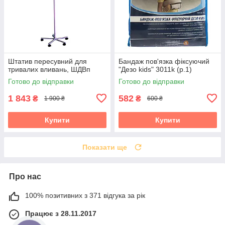
Штатив пересувний для
Бандаж пов'язка фіксуючий
тривалих вливань, ШДВп
"Дезо kids" 3011k (р.1)
Готово до відправки
Готово до відправки
1 843
582
₴
₴
1 900 ₴
600 ₴
Купити
Купити
Показати ще
Про нас
100% позитивних з 371 відгука за рік
Працює з 28.11.2017