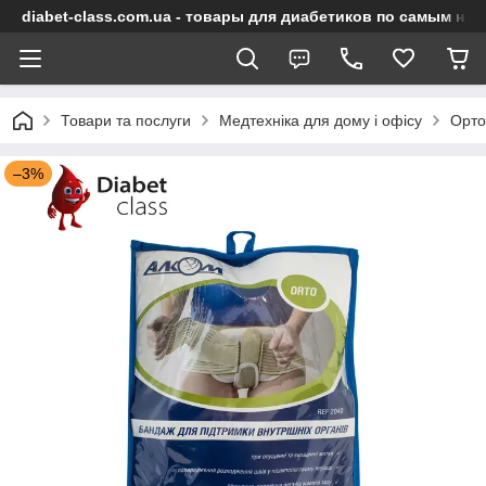
diabet-class.com.ua - товары для диабетиков по самым ни
Товари та послуги
Медтехніка для дому і офісу
Орто
–3%