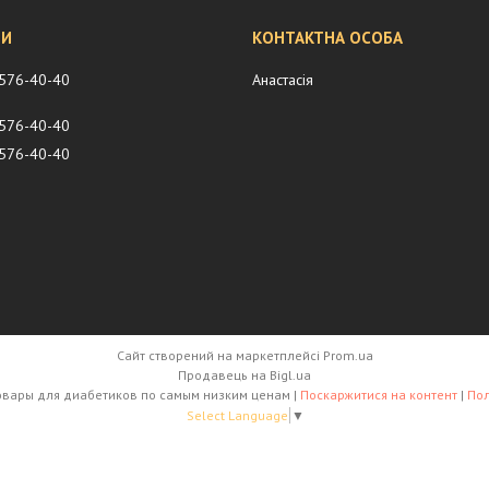
 576-40-40
Анастасія
 576-40-40
 576-40-40
Сайт створений на маркетплейсі
Prom.ua
Продавець на Bigl.ua
diabet-class.com.ua - товары для диабетиков по самым низким ценам |
Поскаржитися на контент
|
Пол
Select Language
▼