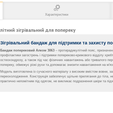
Характеристики
ітний зігрівальний для попереку
Зігрівальний бандаж для підтримки та захисту по
Бандаж поперековий Алком 3063
– протирадикулітний пояс, призначен
профілактики загострень і підтримки попереково-крижового відділу хребта
остеохондрозу, а також під час фізичних навантажень або тривалого пе
попереку, обмежує різкі рухи та допомагає знизити навантаження на м'язи
Модель виготовлена із сучасного матеріалу з високим вмістом вовни, за
переохолодження. Конструкція забезпечує щільне прилягання до тіла, н
практично непомітним під одягом, не викликає подразнення шкіри та пі