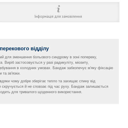
Інформація для замовлення
перекового відділу
ий для зменшення больового синдрому в зоні попереку,
. Виріб застосовується у разі радикуліту, міозиту,
ребування в холодних умовах. Бандаж забезпечує м'яку фіксацію
 та зв'язки.
вдяки чому добре зберігає тепло та захищає спину від
е скручується й не сповзає під час руху. Бандаж залишається
дходить для тривалого щоденного використання.