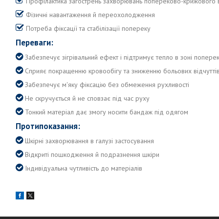
Профілактика загострень захворювань попереково-крижового 
Фізичні навантаження й переохолодження
Потреба фіксації та стабілізації попереку
Переваги:
Забезпечує зігрівальний ефект і підтримує тепло в зоні попере
Сприяє покращенню кровообігу та зниженню больових відчутті
Забезпечує м'яку фіксацію без обмеження рухливості
Не скручується й не сповзає під час руху
Тонкий матеріал дає змогу носити бандаж під одягом
Протипоказання:
Шкірні захворювання в галузі застосування
Відкриті пошкодження й подразнення шкіри
Індивідуальна чутливість до матеріалів