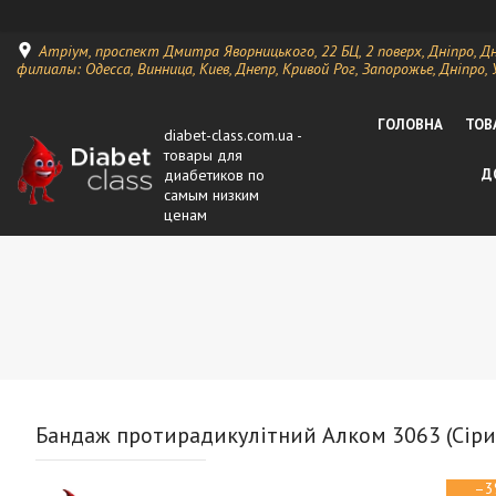
Атріум, проспект Дмитра Яворницького, 22 БЦ, 2 поверх, Дніпро, Д
филиалы: Одесса, Винница, Киев, Днепр, Кривой Рог, Запорожье, Дніпро, 
ГОЛОВНА
ТОВ
diabet-class.com.ua -
товары для
диабетиков по
Д
самым низким
ценам
Бандаж протирадикулітний Алком 3063 (Сірий
–3