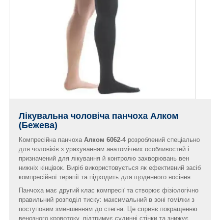
Лікувальна чоловіча панчоха Алком
(Бежева)
Компресійна панчоха
Алком 6062-4
розроблений спеціально
для чоловіків з урахуванням анатомічних особливостей і
призначений для лікування й контролю захворювань вен
нижніх кінцівок. Виріб використовується як ефективний засіб
компресійної терапії та підходить для щоденного носіння.
Панчоха має другий клас компресії та створює фізіологічно
правильний розподіл тиску: максимальний в зоні гомілки з
поступовим зменшенням до стегна. Це сприяє покращенню
венозного кровотоку, підтримує судинні стінки та знижує