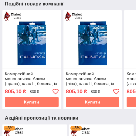
Подібні товари компанії
Компресійний
Компресійний
Комп
монопанчоха Алком
монопанчоха Алком
мон
(права), клас II, бежева, із
(ліва), клас II, бежева, із
(ліва
закритим носком, розмір 3
закритим носком, розмір 6
закр
805,10
805,10
805
₴
₴
830 ₴
830 ₴
(6062)
(6062)
(606
Купити
Купити
Акційні пропозиції та новинки
–3%
–3%