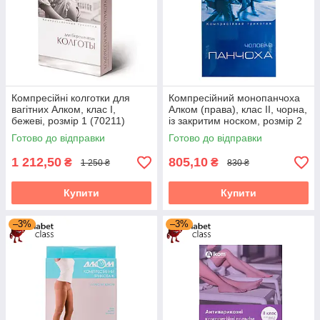
Компресійні колготки для
Компресійний монопанчоха
вагітних Алком, клас I,
Алком (права), клас II, чорна,
бежеві, розмір 1 (70211)
із закритим носком, розмір 2
(6062)
Готово до відправки
Готово до відправки
1 212,50
805,10
₴
₴
1 250 ₴
830 ₴
Купити
Купити
–3%
–3%