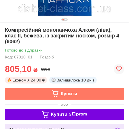
Компресійний монопанчоха Алком (ліва),
клас II, бежева, із закритим носком, розмір 4
(6062)
Готово до відправки
Код: 07910_01
Роздріб
805,10
₴
830 ₴
Економія
24.90 ₴
Залишилось
10 днів
Купити
або
Купити з