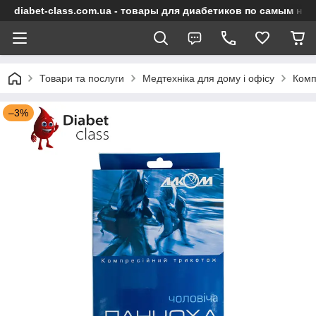
diabet-class.com.ua - товары для диабетиков по самым ни
Товари та послуги
Медтехніка для дому і офісу
Комп
–3%