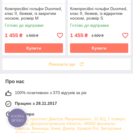
Компресійні гольфи Duomed,
Компресійні гольфи Duomed,
клас II, бежеві, із закритим
клас II, бежеві, із відкритим
носком, розмір M
носком, розмір S
(V240013000)
(V240002000)
Готово до відправки
Готово до відправки
1 455
1 455
₴
₴
1 500 ₴
1 500 ₴
Купити
Купити
Показати ще
Про нас
100% позитивних з 370 відгуків за рік
Працює з 28.11.2017
м. Дніпро
КНОПКА
Атріум, проспект Дмитра Яворницького, 22 БЦ, 2 поверх,
ЗВ'ЯЗКУ
Дніпро, Дніпропетровська область, 49000 филиалы:
Одесса, Винница, Киев, Днепр, Кривой Рог, Запорожье ,