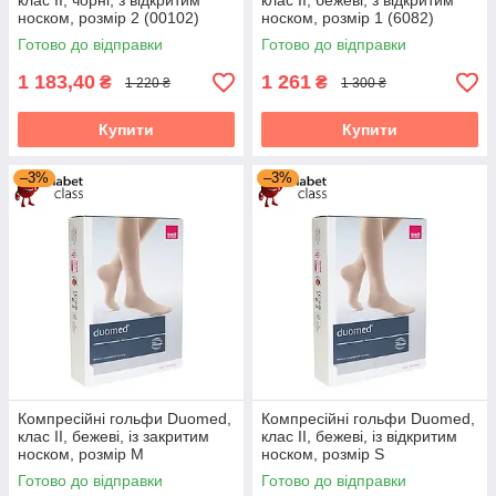
клас II, чорні, з відкритим
клас II, бежеві, з відкритим
носком, розмір 2 (00102)
носком, розмір 1 (6082)
Готово до відправки
Готово до відправки
1 183,40
1 261
₴
₴
1 220 ₴
1 300 ₴
Купити
Купити
–3%
–3%
Компресійні гольфи Duomed,
Компресійні гольфи Duomed,
клас II, бежеві, із закритим
клас II, бежеві, із відкритим
носком, розмір M
носком, розмір S
(V240013000)
(V240002000)
Готово до відправки
Готово до відправки