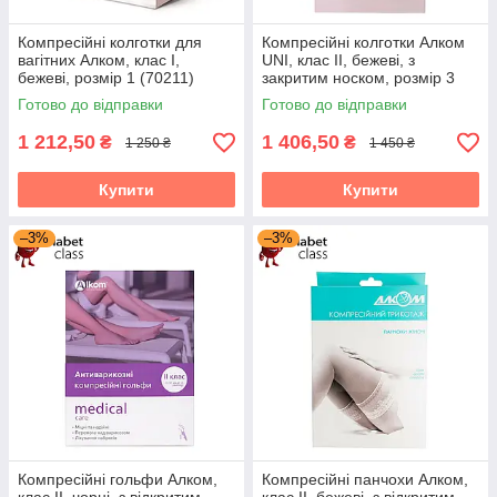
Компресійні колготки для
Компресійні колготки Алком
вагітних Алком, клас I,
UNI, клас II, бежеві, з
бежеві, розмір 1 (70211)
закритим носком, розмір 3
(70123)
Готово до відправки
Готово до відправки
1 212,50
1 406,50
₴
₴
1 250 ₴
1 450 ₴
Купити
Купити
–3%
–3%
Компресійні гольфи Алком,
Компресійні панчохи Алком,