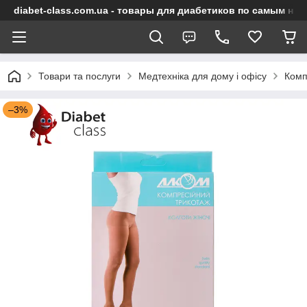
diabet-class.com.ua - товары для диабетиков по самым ни
Товари та послуги
Медтехніка для дому і офісу
Комп
–3%