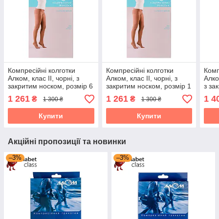
Компресійні колготки
Компресійні колготки
Комп
Алком, клас II, чорні, з
Алком, клас II, чорні, з
Алко
закритим носком, розмір 6
закритим носком, розмір 1
з за
(70126)
(70121)
4 (7
1 261
1 261
1 4
₴
₴
1 300 ₴
1 300 ₴
Купити
Купити
Акційні пропозиції та новинки
–3%
–3%