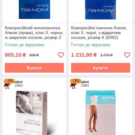
Компресійний монопанчоха
Компресійні панчохи Алком,
Алком (права), клас II, чорна,
клас II, чорні, з відкритим
із закритим носком, розмір 2
носком, розмір 6 (6092)
(6062)
Готово до відправки
Готово до відправки
805,10
1 231,90
₴
₴
830 ₴
1 270 ₴
Купити
Купити
–3%
–3%