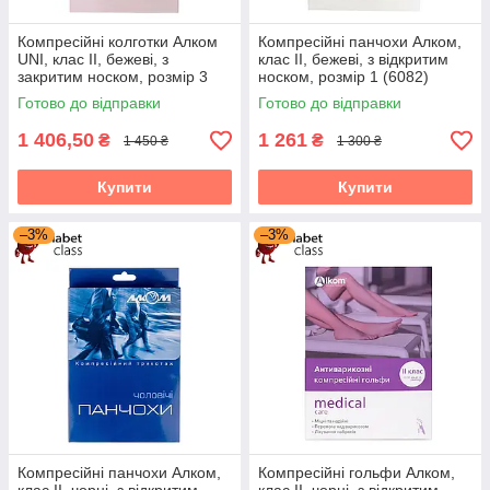
Компресійні колготки Алком
Компресійні панчохи Алком,
UNI, клас II, бежеві, з
клас II, бежеві, з відкритим
закритим носком, розмір 3
носком, розмір 1 (6082)
(70123)
Готово до відправки
Готово до відправки
1 406,50
1 261
₴
₴
1 450 ₴
1 300 ₴
Купити
Купити
–3%
–3%
Компресійні панчохи Алком,
Компресійні гольфи Алком,