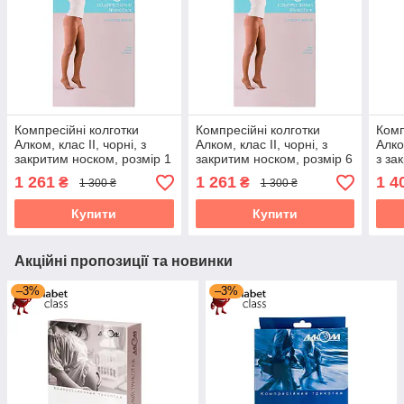
Компресійні колготки
Компресійні колготки
Комп
Алком, клас II, чорні, з
Алком, клас II, чорні, з
Алко
закритим носком, розмір 1
закритим носком, розмір 6
з за
(70121)
(70126)
4 (7
1 261
1 261
1 4
₴
₴
1 300 ₴
1 300 ₴
Купити
Купити
Акційні пропозиції та новинки
–3%
–3%