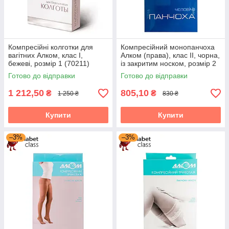
Компресійні колготки для
Компресійний монопанчоха
вагітних Алком, клас I,
Алком (права), клас II, чорна,
бежеві, розмір 1 (70211)
із закритим носком, розмір 2
(6062)
Готово до відправки
Готово до відправки
1 212,50
805,10
₴
₴
1 250 ₴
830 ₴
Купити
Купити
–3%
–3%