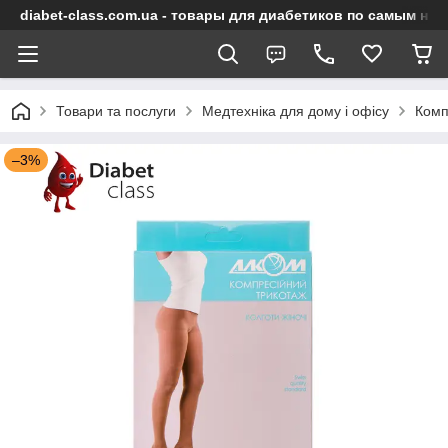
diabet-class.com.ua - товары для диабетиков по самым ни
Товари та послуги
Медтехніка для дому і офісу
Комп
–3%