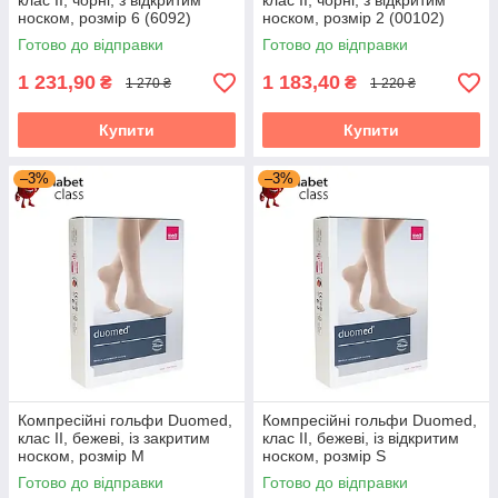
клас II, чорні, з відкритим
клас II, чорні, з відкритим
носком, розмір 6 (6092)
носком, розмір 2 (00102)
Готово до відправки
Готово до відправки
1 231,90
1 183,40
₴
₴
1 270 ₴
1 220 ₴
Купити
Купити
–3%
–3%
Компресійні гольфи Duomed,
Компресійні гольфи Duomed,
клас II, бежеві, із закритим
клас II, бежеві, із відкритим
носком, розмір M
носком, розмір S
(V240013000)
(V240002000)
Готово до відправки
Готово до відправки