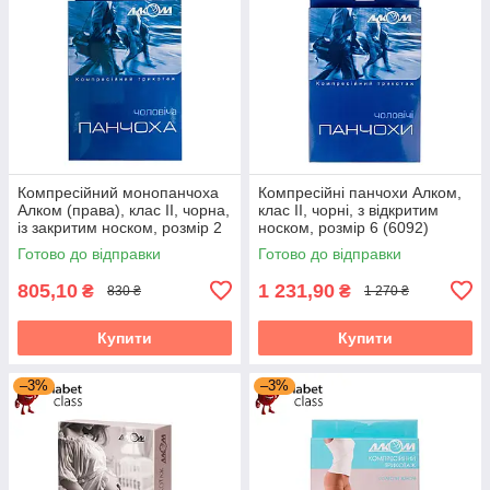
Компресійний монопанчоха
Компресійні панчохи Алком,
Алком (права), клас II, чорна,
клас II, чорні, з відкритим
із закритим носком, розмір 2
носком, розмір 6 (6092)
(6062)
Готово до відправки
Готово до відправки
805,10
1 231,90
₴
₴
830 ₴
1 270 ₴
Купити
Купити
–3%
–3%