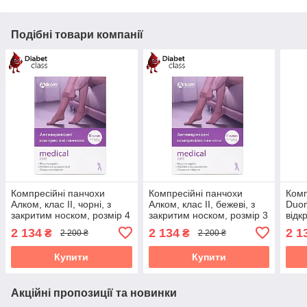
Подібні товари компанії
Компресійні панчохи
Компресійні панчохи
Комп
Алком, клас II, чорні, з
Алком, клас II, бежеві, з
Duom
закритим носком, розмір 4
закритим носком, розмір 3
відк
(00212)
(00212)
S (V
2 134
2 134
2 1
₴
₴
2 200 ₴
2 200 ₴
Купити
Купити
Акційні пропозиції та новинки