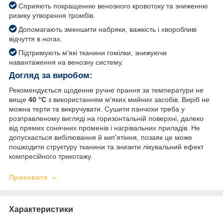
Сприяють покращенню венозного кровотоку та зниженню
ризику утворення тромбів.
Допомагають зменшити набряки, важкість і хворобливі
відчуття в ногах.
Підтримують м'які тканини гомілки, знижуючи
навантаження на венозну систему.
Догляд за виробом:
Рекомендується щоденне ручне прання за температури не
вище
40 °C
з використанням м'яких мийних засобів. Виріб не
можна терти та викручувати. Сушити панчохи треба у
розправленому вигляді на горизонтальній поверхні, далеко
від прямих сонячних променів і нагрівальних приладів. Не
допускається вибілювання й кип'ятіння, позаяк це може
пошкодити структуру тканини та знизити лікувальний ефект
компресійного трикотажу.
Приховати
Характеристики