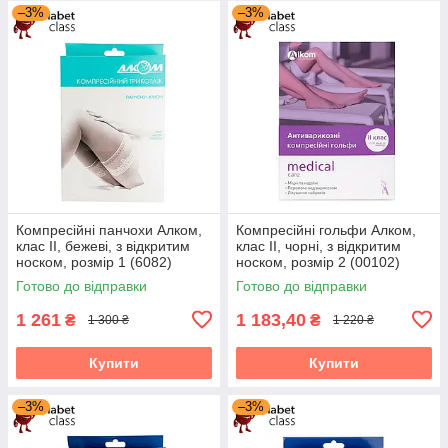
–3%
–3%
Компресійні панчохи Алком,
Компресійні гольфи Алком,
клас II, бежеві, з відкритим
клас II, чорні, з відкритим
носком, розмір 1 (6082)
носком, розмір 2 (00102)
Готово до відправки
Готово до відправки
1 261
1 183,40
₴
₴
1 300 ₴
1 220 ₴
Купити
Купити
–3%
–3%