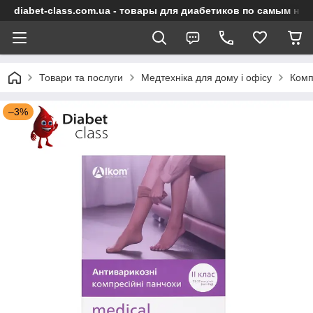
diabet-class.com.ua - товары для диабетиков по самым ни
Товари та послуги
Медтехніка для дому і офісу
Комп
–3%