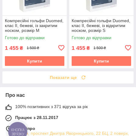
Компресійні гольфи Duomed,
Компресійні гольфи Duomed,
клас II, бежеві, із закритим
клас II, бежеві, із відкритим
носком, розмір M
носком, розмір S
(V240013000)
(V240002000)
Готово до відправки
Готово до відправки
1 455
1 455
₴
₴
1 500 ₴
1 500 ₴
Купити
Купити
Показати ще
Про нас
100% позитивних з 371 відгука за рік
Працює з 28.11.2017
м. Дніпро
КНОПКА
Атріум, проспект Дмитра Яворницького, 22 БЦ, 2 поверх,
ЗВ'ЯЗКУ