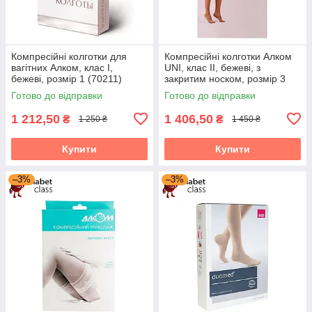
Компресійні колготки для
Компресійні колготки Алком
вагітних Алком, клас I,
UNI, клас II, бежеві, з
бежеві, розмір 1 (70211)
закритим носком, розмір 3
(70123)
Готово до відправки
Готово до відправки
1 212,50
1 406,50
₴
₴
1 250 ₴
1 450 ₴
Купити
Купити
–3%
–3%