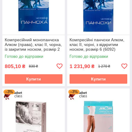
Компресійний монопанчоха
Компресійні панчохи Алком,
Алком (права), клас II, чорна,
клас II, чорні, з відкритим
із закритим носком, розмір 2
носком, розмір 6 (6092)
(6062)
Готово до відправки
Готово до відправки
805,10
1 231,90
₴
₴
830 ₴
1 270 ₴
Купити
Купити
–3%
–3%