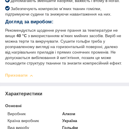
Допомагають зменшити набряки, важкість і втому в ногах.
Забезпечують компресію м'яких тканин гомілки,
підтримуючи судини та знижуючи навантаження на них.
Догляд за виробом:
Рекомендується щоденне ручне прання за температури не
вище
40 °C
з використанням м'яких мийних засобів. Виріб не
можна терти та викручувати. Сушити гольфи треба у
розправленому вигляді на горизонтальній поверхні, далеко
від нагрівальних приладів і прямих сонячних променів. Не
допускається вибілювання й кип'ятіння, позаяк це може
пошкодити структуру тканини та знизити компресійний ефект.
Приховати
Характеристики
Основні
Виробник
Алком
Країна виробник
Україна
Вид виробу
Гольфи