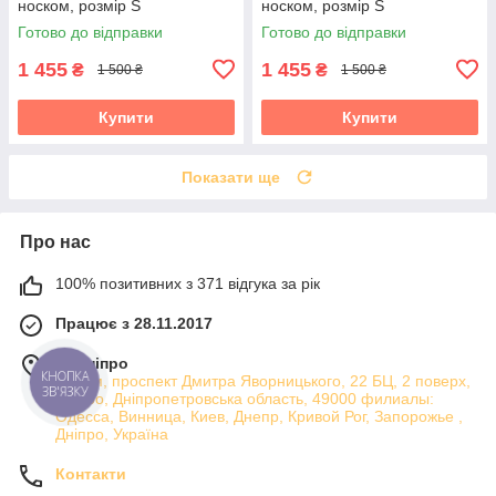
носком, розмір S
носком, розмір S
(V240002000)
(V240002000)
Готово до відправки
Готово до відправки
1 455
1 455
₴
₴
1 500 ₴
1 500 ₴
Купити
Купити
Показати ще
Про нас
100% позитивних з 371 відгука за рік
Працює з 28.11.2017
м. Дніпро
Атріум, проспект Дмитра Яворницького, 22 БЦ, 2 поверх,
КНОПКА
ЗВ'ЯЗКУ
Дніпро, Дніпропетровська область, 49000 филиалы:
Одесса, Винница, Киев, Днепр, Кривой Рог, Запорожье ,
Дніпро, Україна
Контакти