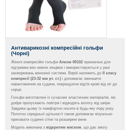
Антиварикозні компресійні гольфи
(Чорні)
Жіночі компресійні гольфи
Алком 00102
призначені для
підтримки вен нижніх кінцівок і використовуються у разі
захворювань венозної системи. Виріб належить до
II класу
компресії (23-32 мм рт. ст.)
і допомагає зменшити
навантаження на судини, покращуючи відтік крові від ніг до
серця.
Гольфи виготовлені із сучасних еластичних матеріалів, які
добре пропускають повітря і відводять вологу від шкіри.
Завдяки цьому їх комфортно носити в будь-яку пору року.
Полотно середньої щільності також допомагає візуально
приховати судинні сітки та розширені вени.
Модель виконана з
відкритим миском
, що дає змогу