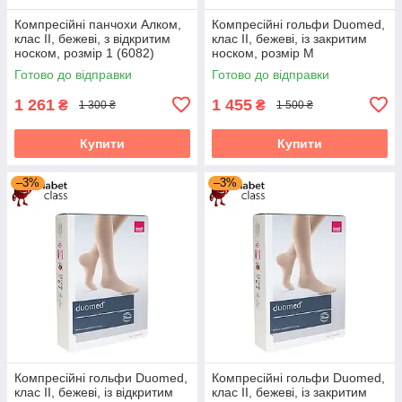
Компресійні панчохи Алком,
Компресійні гольфи Duomed,
клас II, бежеві, з відкритим
клас II, бежеві, із закритим
носком, розмір 1 (6082)
носком, розмір M
(V240013000)
Готово до відправки
Готово до відправки
1 261
1 455
₴
₴
1 300 ₴
1 500 ₴
Купити
Купити
–3%
–3%
Компресійні гольфи Duomed,
Компресійні гольфи Duomed,
клас II, бежеві, із відкритим
клас II, бежеві, із закритим