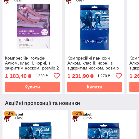
Компресійні гольфи
Компресійні панчохи
Комп
Алком, клас II, чорні, з
Алком, клас II, чорні, з
Алком
закритим носком, розмір 2
відкритим носком, розмір
відк
(00112)
6 (6092)
3 (6
1 183,40
1 231,90
1 2
₴
₴
1 220 ₴
1 270 ₴
Купити
Купити
Акційні пропозиції та новинки
–3%
–3%