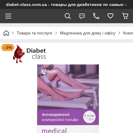
diabet-class.com.ua - товары для диабетиков по самым ни
Товари та послуги
Медтехніка для дому і офісу
Комп
–3%