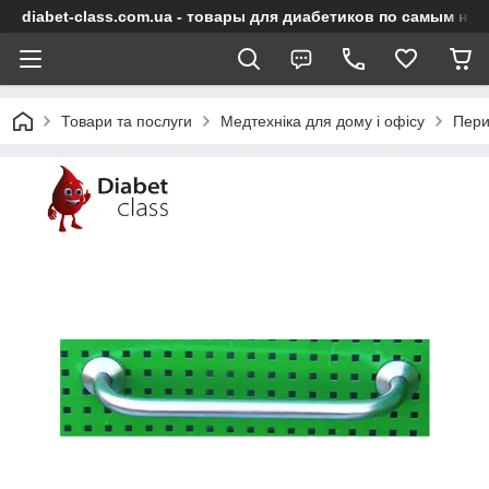
diabet-class.com.ua - товары для диабетиков по самым ни
Товари та послуги
Медтехніка для дому і офісу
Пери