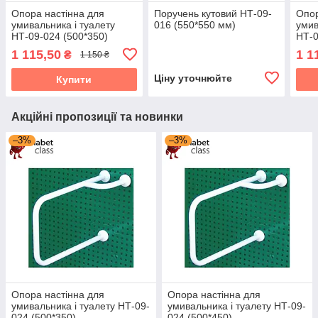
Опора настінна для
Поручень кутовий НТ-09-
Опор
умивальника і туалету
016 (550*550 мм)
умив
НТ-09-024 (500*350)
НТ-0
1 115,50
1 1
₴
1 150 ₴
Ціну уточнюйте
Купити
Акційні пропозиції та новинки
–3%
–3%
Опора настінна для
Опора настінна для
умивальника і туалету НТ-09-
умивальника і туалету НТ-09-
024 (500*350)
024 (500*450)