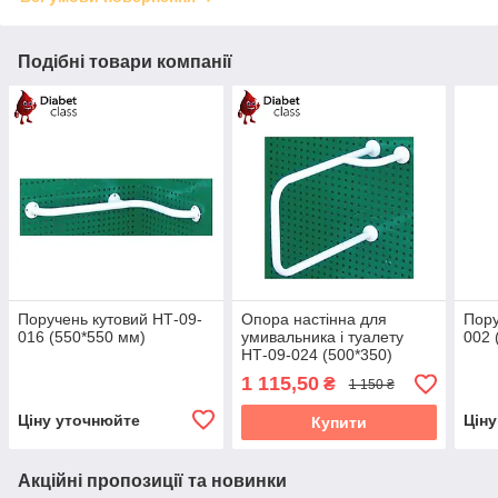
Подібні товари компанії
Поручень кутовий НТ-09-
Опора настінна для
Пору
016 (550*550 мм)
умивальника і туалету
002 
НТ-09-024 (500*350)
1 115,50
₴
1 150 ₴
Ціну уточнюйте
Цін
Купити
Акційні пропозиції та новинки