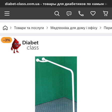
diabet-class.com.ua - товары для диабетиков по самым ни
Товари та послуги
Медтехніка для дому і офісу
Пери
–3%