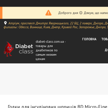
Доброго дня 😊 Дякую, що написа
Атріум, проспект Дмитра Яворницького, 22 БЦ, 2 поверх, Дніпро, Д
филиалы: Одесса, Винница, Киев, Днепр, Кривой Рог, Запорожье, Дніпро, 
ГОЛОВНА
ТОВ
diabet-class.com.ua -
товары для
диабетиков по
Д
самым низким
ценам
Голки для інсулінових шприців BD Micro-Fine 