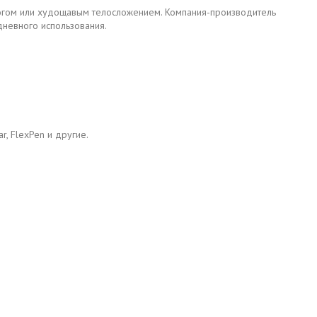
огом или худощавым телосложением. Компания-производитель
дневного использования.
r, FlexPen и другие.