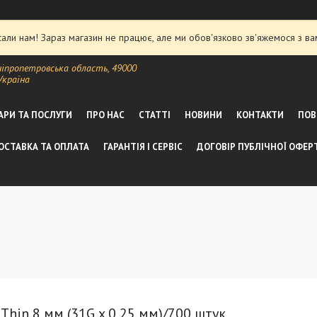
ли нам! Зараз магазин не працює, але ми обов'язково зв'яжемося з ва
ніпропетровська область, 49000
Україна
АРИ ТА ПОСЛУГИ
ПРО НАС
СТАТТІ
НОВИНИ
КОНТАКТИ
ПОВ
ОСТАВКА ТА ОПЛАТА
ГАРАНТІЯ І СЕРВІС
ДОГОВІР ПУБЛІЧНОЇ ОФЕР
Thin 8 мм (31G x 0,25 мм)/700 штук