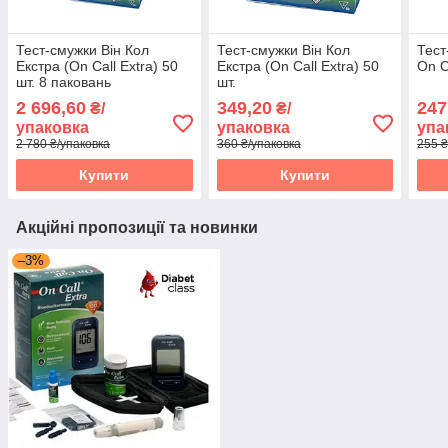
Тест-смужки Він Кол
Тест-смужки Він Кол
Тест
Екстра (On Call Extra) 50
Екстра (On Call Extra) 50
On C
шт. 8 паковань
шт.
2 696,60
349,20
247
₴/
₴/
упаковка
упаковка
упа
2 780 ₴/упаковка
360 ₴/упаковка
255 ₴
Купити
Купити
Акційні пропозиції та новинки
–3%