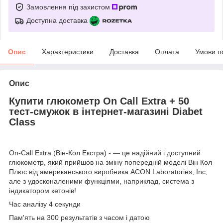
Замовлення під захистом
Доступна доставка
Опис
Характеристики
Доставка
Оплата
Умови п
Опис
Купити глюкометр On Call Extra + 50
тест-смужок в інтернет-магазині Diabet
Class
On-Call Extra (Він-Кол Екстра) - — це надійний і доступний
глюкометр, який прийшов на зміну попередній моделі Він Кол
Плюс від американського виробника ACON Laboratories, Inc,
але з удосконаленими функціями, наприклад, система з
індикатором кетонів!
Час аналізу 4 секунди
Пам'ять на 300 результатів з часом і датою