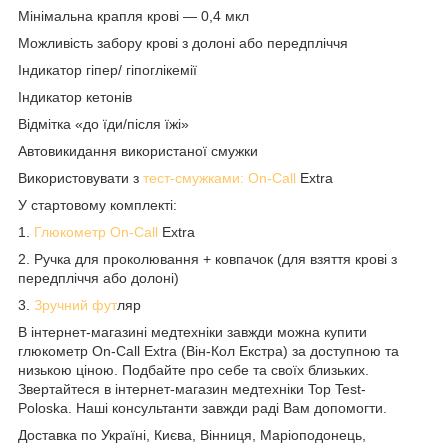
Мінімальна крапля крові — 0,4 мкл
Можливість забору крові з долоні або передпліччя
Індикатор гіпер/ гіпоглікемії
Індикатор кетонів
Відмітка «до їди/після їжі»
Автовикидання використаної смужки
Використовувати з
тест-смужками: On-Call
Extra
У стартовому комплекті:
1.
Глюкометр On-Call
Extra
2. Ручка для проколювання + ковпачок (для взяття крові з
передпліччя або долоні)
3.
Зручний фут
ляр
В інтернет-магазині медтехніки завжди можна купити
глюкометр On-Call Extra (Він-Кол Екстра) за доступною та
низькою ціною. Подбайте про себе та своїх близьких.
Звертайтеся в інтернет-магазин медтехніки Top Test-
Poloska. Наші консультанти завжди раді Вам допомогти.
Доставка по Україні, Києва, Вінниця, Маріоподонець,