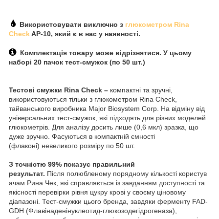
Використовувати виключно з
глюкометром Rina
Check
AP-10, який є в нас у наявності.
Комплектація товару може відрізнятися. У цьому
наборі 20 пачок тест-смужок (по 50 шт.)
Тестові смужки Rina Check –
компактні та зручні,
використовуються тільки з глюкометром Rina Check,
тайванського виробника Major Biosystem Corp. На відміну від
універсальних тест-смужок, які підходять для різних моделей
глюкометрів. Для аналізу досить лише (0,6 мкл) зразка, що
дуже зручно. Фасуються в компактній ємності
(флаконі) невеликого розміру по 50 шт.
З точністю 99% показує правильний
результат.
Після полюбленому порядному кількості користув
ачам Рина Чек, які справляється із завданням доступності та
якісності перевірки рівня цукру крові у своєму ціновому
діапазоні. Тест-смужки цього бренда, завдяки ферменту FAD-
GDH (Флавінаденінуклеотид-глюкозодегідрогеназа),