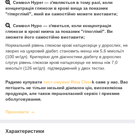
Символ Hyper —
з'являється в тому разі, коли
концентрація глюкози в крові вища за показник
"гіперглімії", який ви самостійно можете виставити;
Символ Hypo —
з'явиться, коли концентрація
глюкози в крові нижча за показник "гіпоглімії". Ви
зможете його самостійно виставити;
Нормальний рівень глюкози крові натщесерце у дорослих, не
хворих на цукровий діабет, становить менш ніж 5,6 ммоль/л
(100 мг/дл). Критерією для діагностики діабету в дорослих
слугує рівень глюкози крові натщесерце не менш ніж 7,0
ммоль/л (126 мг/дл). підтверджений у двох тестах.
Радимо купувати
тест-смужки Rina Chec
k саме у нас. Вас
потішить не тільки низький діапазон цін, високоякісна
продукція, але також першокласний сервіс і приємне
обслуговування.
Приховати
Характеристики