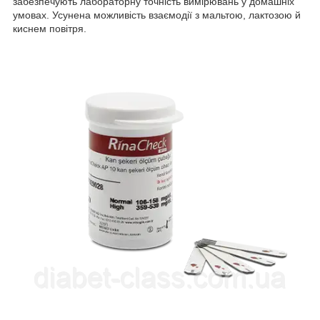
забезпечують лабораторну точність вимірювань у домашніх
умовах. Усунена можливість взаємодії з мальтою, лактозою й
киснем повітря.