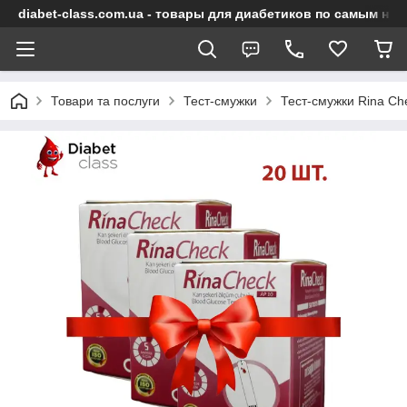
diabet-class.com.ua - товары для диабетиков по самым ни
Товари та послуги
Тест-смужки
Тест-смужки Rina Ch