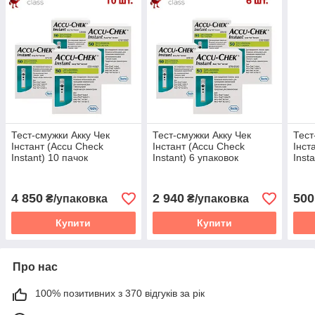
Тест-смужки Акку Чек
Тест-смужки Акку Чек
Тест
Інстант (Accu Check
Інстант (Accu Check
Інст
Instant) 10 пачок
Instant) 6 упаковок
Inst
4 850
2 940
500
₴/упаковка
₴/упаковка
Купити
Купити
Про нас
100% позитивних з 370 відгуків за рік