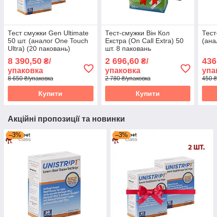
Тест смужки Gen Ultimate
Тест-смужки Він Кол
Тест
50 шт. (аналог One Touch
Екстра (On Call Extra) 50
(ана
Ultra) (20 паковань)
шт. 8 паковань
8 390,50
2 696,60
436
₴/
₴/
упаковка
упаковка
упа
8 650 ₴/упаковка
2 780 ₴/упаковка
450 ₴
Купити
Купити
Акційні пропозиції та новинки
–3%
–3%