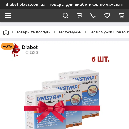
diabet-class.com.ua - товары для диабетиков по самым ни
Товари та послуги
Тест-смужки
Тест-смужки OneTou
–3%