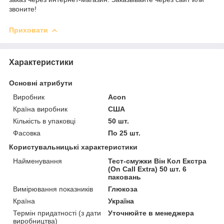
звоните!
Приховати
Характеристики
Основні атрибути
Виробник
Acon
Країна виробник
США
Кількість в упаковці
50 шт.
Фасовка
По 25 шт.
Користувальницькі характеристики
Найменування
Тест-смужки Він Кол Екстра
(On Call Extra) 50 шт. 6
паковань
Вимірювання показників
Глюкоза
Країна
Україна
Термін придатності (з дати
Уточнюйте в менеджера
виробництва)