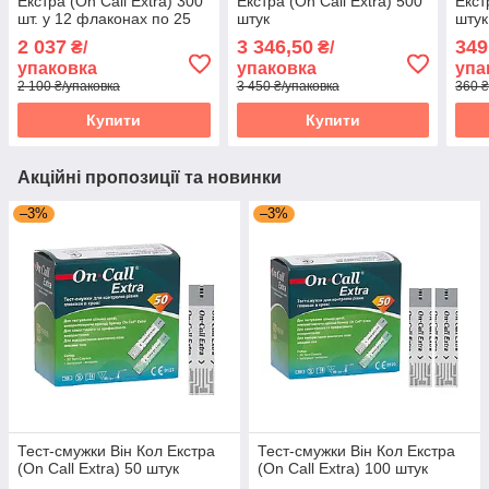
Екстра (On Call Extra) 300
Екстра (On Call Extra) 500
Екст
шт. у 12 флаконах по 25
штук
штук
шт. в упаковці
2 037
3 346,50
349
₴/
₴/
упаковка
упаковка
упа
2 100 ₴/упаковка
3 450 ₴/упаковка
360 ₴
Купити
Купити
Акційні пропозиції та новинки
–3%
–3%
Тест-смужки Він Кол Екстра
Тест-смужки Він Кол Екстра
(On Call Extra) 50 штук
(On Call Extra) 100 штук