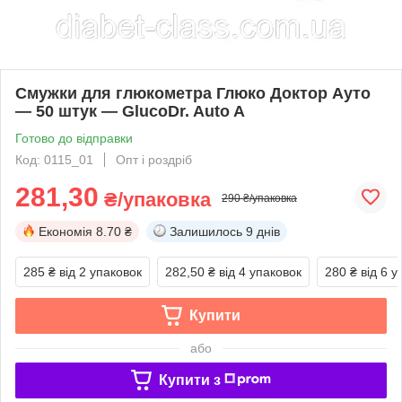
Смужки для глюкометра Глюко Доктор Ауто
— 50 штук — GlucoDr. Auto A
Готово до відправки
Код: 0115_01
Опт і роздріб
281,30
₴/упаковка
290 ₴/упаковка
Економія
8.70 ₴
Залишилось
9 днів
285 ₴
від 2 упаковок
282,50 ₴
від 4 упаковок
280 ₴
від 6 у
Купити
або
Купити з