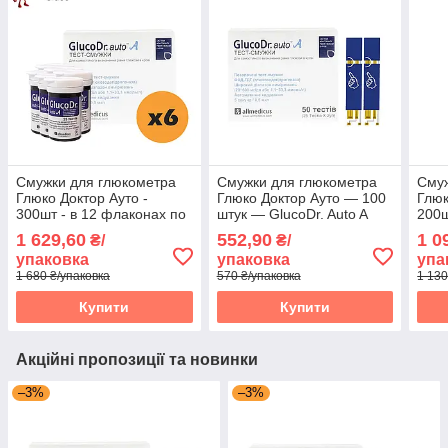
Смужки для глюкометра
Смужки для глюкометра
Смуж
Глюко Доктор Ауто -
Глюко Доктор Ауто — 100
Глюк
300шт - в 12 флаконах по
штук — GlucoDr. Auto A
200ш
25 шт в упаковці
25 ш
1 629,60
552,90
1 0
₴/
₴/
упаковка
упаковка
упа
1 680 ₴/упаковка
570 ₴/упаковка
1 130
Купити
Купити
Акційні пропозиції та новинки
–3%
–3%