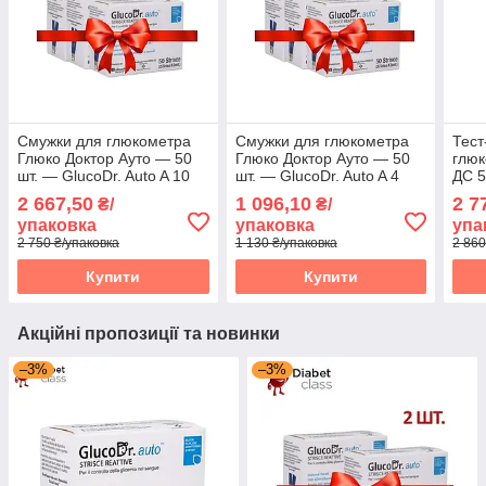
Смужки для глюкометра
Смужки для глюкометра
Тест
Глюко Доктор Ауто — 50
Глюко Доктор Ауто — 50
глюк
шт. — GlucoDr. Auto A 10
шт. — GlucoDr. Auto A 4
ДС 5
паковань
пачки
2 667,50
1 096,10
2 7
₴/
₴/
упаковка
упаковка
упа
2 750 ₴/упаковка
1 130 ₴/упаковка
2 860
Купити
Купити
Акційні пропозиції та новинки
–3%
–3%