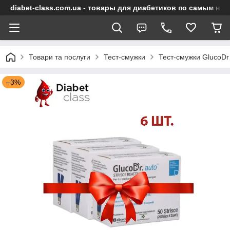
diabet-class.com.ua - товары для диабетиков по самым ни
Товари та послуги
Тест-смужки
Тест-смужки GlucoDr
–3%