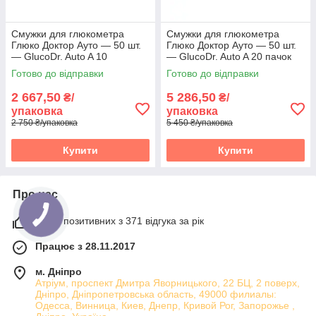
Смужки для глюкометра
Смужки для глюкометра
Глюко Доктор Ауто — 50 шт.
Глюко Доктор Ауто — 50 шт.
— GlucoDr. Auto A 10
— GlucoDr. Auto A 20 пачок
паковань
Готово до відправки
Готово до відправки
2 667,50
5 286,50
₴/
₴/
упаковка
упаковка
2 750 ₴/упаковка
5 450 ₴/упаковка
Купити
Купити
Про нас
100% позитивних з 371 відгука за рік
Працює з 28.11.2017
м. Дніпро
Атріум, проспект Дмитра Яворницького, 22 БЦ, 2 поверх,
Дніпро, Дніпропетровська область, 49000 филиалы:
Одесса, Винница, Киев, Днепр, Кривой Рог, Запорожье ,