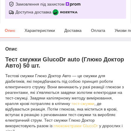
Замовлення під захистом
Доступна доставка
Опис
Характеристики
Доставка
Оплата
Умови п
Опис
Тест смужки GlucoDr auto (Глюко Доктор
Авто) 50 шт.
Тестові смужки Глюко Доктор Авто — це смужки для
діабетиків, які передбачають під собою принцип роботи
електричного струму. Вони виникають у разі реакції глюкози з
реагентами, які з'являються завдяки золотим електродам на
тест-смужці. Завдяки капілярному методу вимірювання,
крапля крові потрапляє в клітинку
тест-смужки
, де
відбувається реакція. Потім глюкоза, яка міститься в крові,
вступає в реакцію з речовинами тест-смужки та виробляє
електричний струм. Тест смужки Глюко Доктор
використовують разом із
глюкометрами GlucoDr
у дорослих і