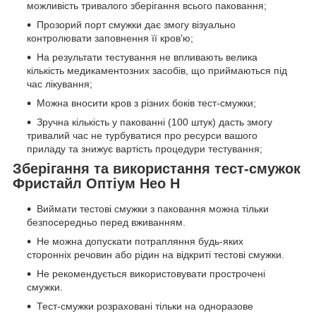
можливість тривалого зберігання всього паковання;
Прозорий порт смужки дає змогу візуально
контролювати заповнення її кров'ю;
На результати тестування не впливають велика
кількість медикаментозних засобів, що приймаються під
час лікування;
Можна вносити кров з різних боків тест-смужки;
Зручна кількість у пакованні (100 штук) дасть змогу
тривалий час не турбуватися про ресурси вашого
приладу та знижує вартість процедури тестування;
Зберігання та використання тест-смужок
Фристайл Оптіум Нео Н
Виймати тестові смужки з паковання можна тільки
безпосередньо перед вживанням.
Не можна допускати потрапляння будь-яких
сторонніх речовин або рідин на відкриті тестові смужки.
Не рекомендується використовувати прострочені
смужки.
Тест-смужки розраховані тільки на одноразове