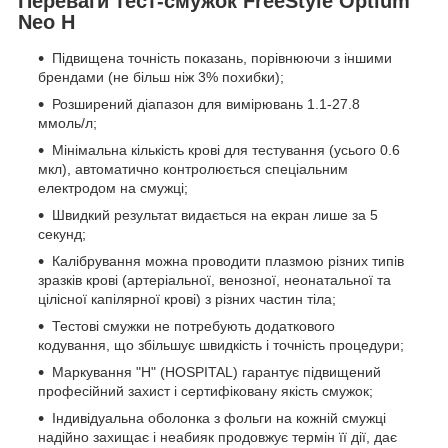
Переваги тест-смужок FreeStyle Optium
Neo H
Підвищена точність показань, порівнюючи з іншими
брендами (не більш ніж 3% похибки);
Розширений діапазон для вимірювань 1.1-27.8
ммоль/л;
Мінімальна кількість крові для тестування (усього 0.6
мкл), автоматично контролюється спеціальним
електродом на смужці;
Швидкий результат видається на екран лише за 5
секунд;
Калібрування можна проводити плазмою різних типів
зразків крові (артеріальної, венозної, неонатальної та
цілісної капілярної крові) з різних частин тіла;
Тестові смужки не потребують додаткового
кодування, що збільшує швидкість і точність процедури;
Маркування "Н" (HOSPITAL) гарантує підвищений
професійний захист і сертифіковану якість смужок;
Індивідуальна оболонка з фольги на кожній смужці
надійно захищає і неабияк продовжує термін її дії, дає