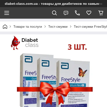
diabet-class.com.ua - товары для диабетиков по самым ни
Товари та послуги
Тест-смужки
Тест-смужки FreeSty