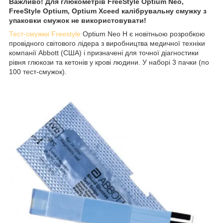
Важливо! Для глюкометрів FreeStyle Optium Neo,
FreeStyle Optium, Optium Xceed калібрувальну смужку з
упаковки смужок не використовувати!
Тест-смужки Freestyle
Optium Neo H є новітньою розробкою
провідного світового лідера з виробництва медичної техніки
компанії Abbott (США) і призначені для точної діагностики
рівня глюкози та кетонів у крові людини. У наборі 3 пачки (по
100 тест-смужок).