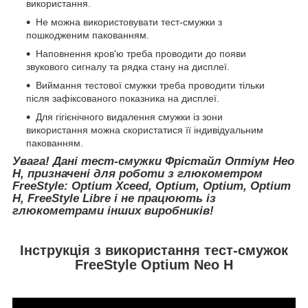
використання.
Не можна використовувати тест-смужки з
пошкодженим пакованням.
Наповнення кров'ю треба проводити до появи
звукового сигналу та рядка стану на дисплеї.
Виймання тестової смужки треба проводити тільки
після зафіксованого показника на дисплеї.
Для гігієнічного видалення смужки із зони
використання можна скористатися її індивідуальним
пакованням.
Увага! Дані тест-смужки Фрістайл Оптіум Нео
Н, призначені для роботи з глюкометром
FreeStyle: Optium Xceed, Optium, Optium, Optium
H, FreeStyle Libre і не працюють із
глюкометрами інших виробників!
Інструкція з використання тест-смужок
FreeStyle Optium Neo H