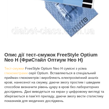
Опис дії тест-смужок FreeStyle Optium
Neo H (ФриСтайл Оптиум Нео Н)
Тест-смужки
FreeStyle Optium Neo H сумісні з усіма
глюкометрами
серії Optium. Вставляються в спеціальний
приймач глюкометрів і виробляють електрохімічний аналіз
крові, нанесеної на смужку, даючи змогу простим і швидким
способом визначити рівень цукру в крові без лабораторних
досліджень. Дані виводяться на екран у цифровому вигляді та
зберігаються в пам'яті приладу, даючи змогу вести статистику
показників для медичних досліджень.