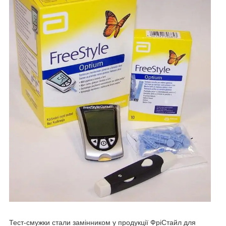
Тест-смужки стали замінником у продукції ФріСтайл для