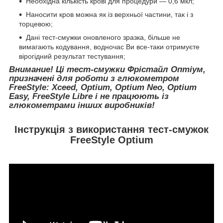
Необхідна кількість крові для процедури — 0,6 мкл;
Наносити кров можна як із верхньої частини, так і з
торцевою;
Дані тест-смужки оновленого зразка, більше не
вимагають кодування, водночас Ви все-таки отримуєте
вірогідний результат тестування;
Внимание! Ці тест-смужки Фрістайл Оптіум,
призначені для роботи з глюкометром
FreeStyle: Xceed, Optium, Optium Neo, Optium
Easy, FreeStyle Libre і не працюють із
глюкометрами інших виробників!
Інструкція з використання тест-смужок
FreeStyle Optium