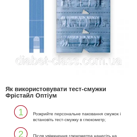
Як використовувати тест-смужки
Фрістайл Оптіум
1
Розкрийте персональне паковання смужок і
встановіть тест-смужку в глюкометр;
2
Після увімкнення глюкометра нанесіть на