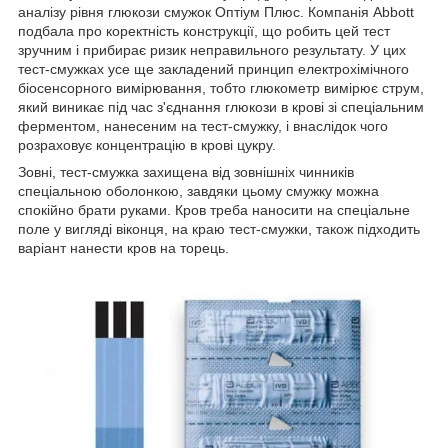
аналізу рівня глюкози смужок Оптіум Плюс. Компанія Abbott
подбала про коректність конструкції, що робить цей тест
зручним і прибирає ризик неправильного результату. У цих
тест-смужках усе ще закладений принцип електрохімічного
біосенсорного вимірювання, тобто глюкометр вимірює струм,
який виникає під час з'єднання глюкози в крові зі спеціальним
ферментом, нанесеним на тест-смужку, і внаслідок чого
розраховує концентрацію в крові цукру.
Зовні, тест-смужка захищена від зовнішніх чинників
спеціальною оболонкою, завдяки цьому смужку можна
спокійно брати руками. Кров треба наносити на спеціальне
поле у вигляді віконця, на краю тест-смужки, також підходить
варіант нанести кров на торець.