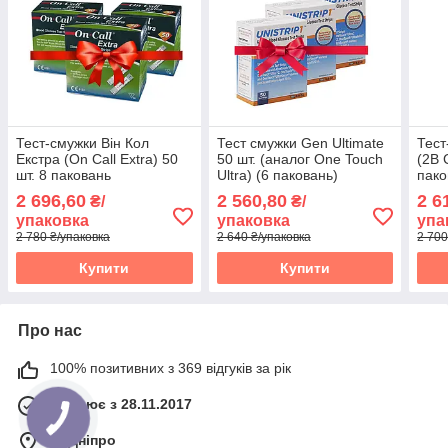
Тест-смужки Він Кол
Тест смужки Gen Ultimate
Тест
Екстра (On Call Extra) 50
50 шт. (аналог One Touch
(2B 
шт. 8 паковань
Ultra) (6 паковань)
пако
2 696,60
2 560,80
2 6
₴/
₴/
упаковка
упаковка
упа
2 780 ₴/упаковка
2 640 ₴/упаковка
2 700
Купити
Купити
Про нас
100% позитивних з 369 відгуків за рік
Працює з 28.11.2017
м. Дніпро