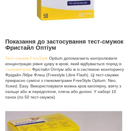
Показання до застосування тест-смужок
Фристайл Оптіум
Тест-смужки FreeStyle
Optium допомагають контролювати
концентрацію рівня цукру в крові, який відбувається поряд із
глюкометром
Фрістайл Оптіум або ж із системою моніторингу
Фрідайл Лібре Флеш (Freestyle Libre Flash). Ці тест-смужки
прекрасно сумісні з глюкометрами FreeStyle Optium: Neo,
Xceed, Easy. Використовувати можна кров капілярну, взяту з
пальця або ж передпліччя, плеча або долоні. У наборі 10
пачок (по 50 тест-смужок).