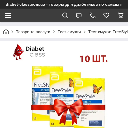
diabet-class.com.ua - товары для диабетиков по самым ни
Товари та послуги
Тест-смужки
Тест-смужки FreeSty