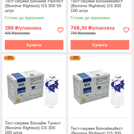
Тест-смужки Біонайм Райтест
Тест-смужки Біонаймallест
(Bionime Rightest) GS 300 50
(Bionime Rightest) GS 300
штук
100 штук
Готово до відправки
Готово до відправки
388
766,30
₴/упаковка
₴/упаковка
400 ₴/упаковка
790 ₴/упаковка
Купити
Купити
–3%
–3%
Тест-смужки Біонайм Тунест
(Bionime Rightest) GS 300
Тест-смужки Біонаймallест
200 штук
(Bionime Rightest) GS 300