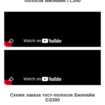
полосок Бионайм ГС300
Схема заказа тест-полосок Бионайм
GS300