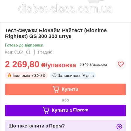
Тест-смужки Біонайм Райтест (Bionime
Rightest) GS 300 300 штук
Готово до відправки
Код: 0104_01
Роздріб
2 269,80
₴/упаковка
2 340 ₴/упаковка
Економія
70.20 ₴
Залишилось
9 днів
Купити
або
Купити з
Що таке купити з Пром?