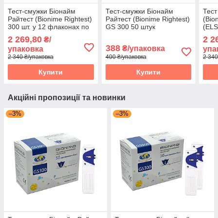
Тест-смужки Біонайм
Тест-смужки Біонайм
Тест
Райтест (Bionime Rightest)
Райтест (Bionime Rightest)
(Bio
300 шт. у 12 флаконах по
GS 300 50 штук
(ELS
25 шт. у пакованні
флак
2 269,80
2 2
₴/
пако
388
₴/упаковка
упаковка
упа
2 340 ₴/упаковка
400 ₴/упаковка
2 340
Купити
Купити
Акційні пропозиції та новинки
–3%
–3%