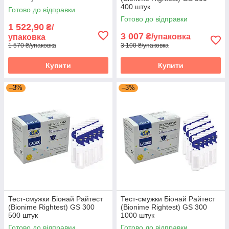
400 штук
Готово до відправки
Готово до відправки
1 522,90
₴/
3 007
₴/упаковка
упаковка
1 570 ₴/упаковка
3 100 ₴/упаковка
Купити
Купити
–3%
–3%
Тест-смужки Біонай Райтест
Тест-смужки Біонай Райтест
(Bionime Rightest) GS 300
(Bionime Rightest) GS 300
500 штук
1000 штук
Готово до відправки
Готово до відправки