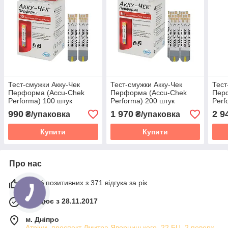
Тест-смужки Акку-Чек
Тест-смужки Акку-Чек
Тест
Перформа (Accu-Chek
Перформа (Accu-Chek
Пер
Performa) 100 штук
Performa) 200 штук
Perf
990
1 970
2 9
₴/упаковка
₴/упаковка
Купити
Купити
Про нас
100% позитивних з 371 відгука за рік
Працює з 28.11.2017
м. Дніпро
Атріум, проспект Дмитра Яворницького, 22 БЦ, 2 поверх,