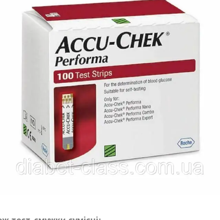
ж тест-смужки сумісні: