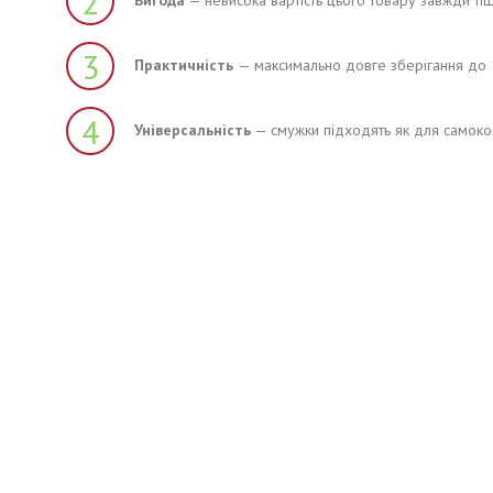
2
Вигода
— невисока вартість цього товару завжди тіш
3
Практичність
— максимально довге зберігання до 1
4
Універсальність
— смужки підходять як для самоконт