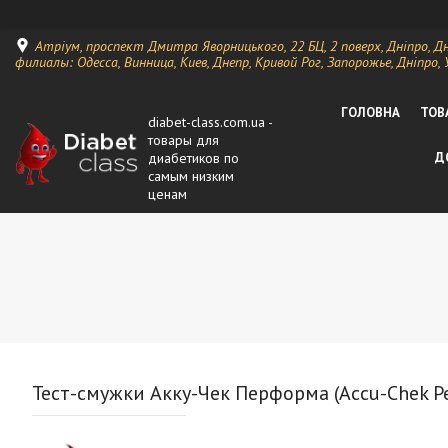
Атріум, проспект Дмитра Яворницького, 22 БЦ, 2 поверх, Дніпро, Д
филиалы: Одесса, Винница, Киев, Днепр, Кривой Рог, Запорожье, Дніпро, 
ГОЛОВНА
ТОВ
diabet-class.com.ua -
товары для
диабетиков по
Д
самым низким
ценам
Тест-смужки Акку-Чек Перформа (Accu-Chek Pe