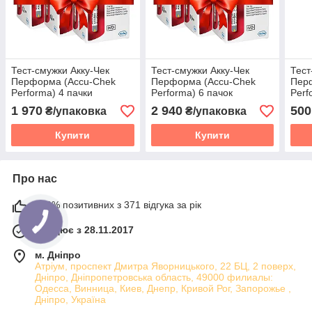
Тест-смужки Акку-Чек
Тест-смужки Акку-Чек
Тест
Перформа (Accu-Chek
Перформа (Accu-Chek
Пер
Performa) 4 пачки
Performa) 6 пачок
Perf
1 970
2 940
500
₴/упаковка
₴/упаковка
Купити
Купити
Про нас
100% позитивних з 371 відгука за рік
Працює з 28.11.2017
м. Дніпро
Атріум, проспект Дмитра Яворницького, 22 БЦ, 2 поверх,
Дніпро, Дніпропетровська область, 49000 филиалы:
Одесса, Винница, Киев, Днепр, Кривой Рог, Запорожье ,
Дніпро, Україна