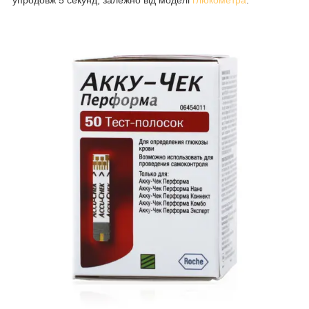
упродовж 5 секунд, залежно від моделі
глюкометра
.