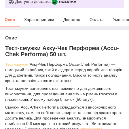
Доступна доставка
Опис
Характеристики
Доставка
Оплата
Умови п
Опис
Тест-смужки Акку-Чек Перформа (Accu-
Chek Performa) 50 шт.
Тест-смужки
Акку-Чек Перформа (Accu-Chek Performa) —
німецький виробник, який є лідером серед виробників товарів
для діабетиків, також і обладнання. Висока точність аналізу
крові та наявність золотих контактів.
Тест-смужки виготовляються виключно для домашнього
використання, для проведення аналізу на рівень глюкози в
плазмі крові. У цьому наборі 8 пачок (50 штук).
Смужки Accu-Chek Performa складаються з високоякісного
матеріалу, самі по собі досить широкі та зона під зразок крові
досить велика. Для проведення аналізу, знадобиться
приблизно 0.6 мкл крові, а готовий результат, Ви отримаєте