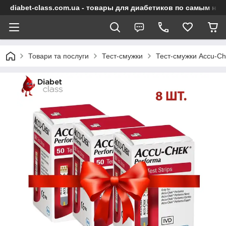
diabet-class.com.ua - товары для диабетиков по самым ни
Товари та послуги
Тест-смужки
Тест-смужки Accu-C