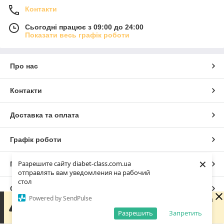
Контакти
Сьогодні працює з 09:00 до 24:00
Показати весь графік роботи
Про нас
Контакти
Доставка та оплата
Графік роботи
×
Разрешите сайту diabet-class.com.ua
Повна версія сайту
отправлять вам уведомления на рабочий
стол
Сайт створено на маркетплейсі
Prom.ua
Powered by SendPulse
Доброго дня 😊 Дякую, що написали нам! Зараз магазин
не працює, але ми обов'язково зв'яжемося з вами
Разрешить
Запретить
Політика конфіденційності
найближчого робочого дня. Гарного дня!