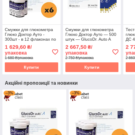
Смужки для глюкометра
Смужки для глюкометра
Тест
Глюко Доктор Ауто -
Глюко Доктор Ауто — 500
глюк
300шт - в 12 флаконах по
штук — GlucoDr. Auto A
ДС 4
25 шт в упаковці
по 5
1 629,60
2 667,50
2 7
₴/
₴/
упаковка
упаковка
упа
1 680 ₴/упаковка
2 750 ₴/упаковка
2 860
Купити
Купити
Акційні пропозиції та новинки
–3%
–3%