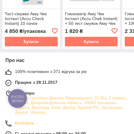
Тест-смужки Акку Чек
Глюкометр Акку Чек
Глюк
Інстант (Accu Check
Інстант (Accu Chek Instant)
Інст
Instant) 10 пачок
+ 50 тест смужок Акку Чек
+ 10
Інстант за низькою ціною
Чек 
4 850
1 820
2 3
₴/упаковка
₴
ціно
Купити
Купити
Про нас
100% позитивних з 371 відгука за рік
Працює з 28.11.2017
м. Дніпро
КНОПКА
Атріум, проспект Дмитра Яворницького, 22 БЦ, 2 поверх,
ЗВ'ЯЗКУ
Дніпро, Дніпропетровська область, 49000 филиалы:
Одесса, Винница, Киев, Днепр, Кривой Рог, Запорожье ,
Дніпро, Україна
Контакти
Сьогодні працює з 09:00 до 24:00