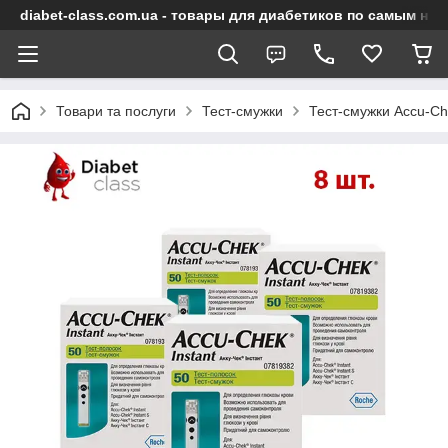
diabet-class.com.ua - товары для диабетиков по самым ни
Товари та послуги
Тест-смужки
Тест-смужки Accu-C