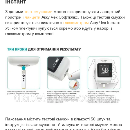
Інстант
З даними
тест-смужками
можна використовувати ланцетний
пристрій і
ланцети
Акку Чек Софтклікс. Також ці тестові смужки
використовуються виключно з
глюкометром
Акку Чек Інстант.
Усі комплектуючі купуються окремо або йдуть у наборі з
глюкометром у комплекті.
Паковання містить тестові смужки в кількості 50 штук та
інструкцію із застосування. Утилізувати тестові смужки можна
разом зі звичайними побутовими відходами. Коробка містить